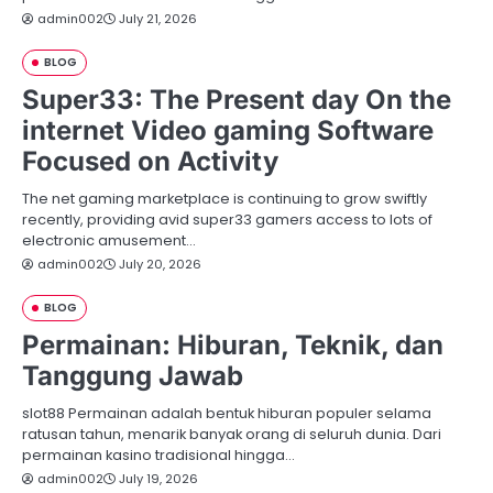
admin002
July 21, 2026
BLOG
Super33: The Present day On the
internet Video gaming Software
Focused on Activity
The net gaming marketplace is continuing to grow swiftly
recently, providing avid super33 gamers access to lots of
electronic amusement…
admin002
July 20, 2026
BLOG
Permainan: Hiburan, Teknik, dan
Tanggung Jawab
slot88 Permainan adalah bentuk hiburan populer selama
ratusan tahun, menarik banyak orang di seluruh dunia. Dari
permainan kasino tradisional hingga…
admin002
July 19, 2026