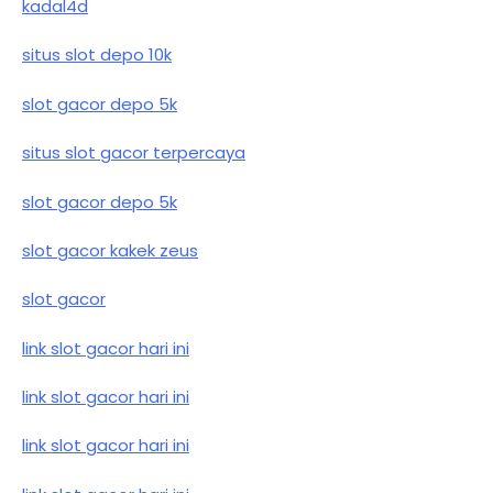
kadal4d
situs slot depo 10k
slot gacor depo 5k
situs slot gacor terpercaya
slot gacor depo 5k
slot gacor kakek zeus
slot gacor
link slot gacor hari ini
link slot gacor hari ini
link slot gacor hari ini