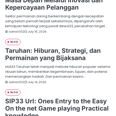
Masa Depan Melalui Inovasi dan
Kepercayaan Pelanggan
Sektor permainan daring berkembang dengan kecepatan
yang belum pernah terjadi sebelumnya, dipengaruhi oleh
kemajuan teknologi yang pesat dewa33, perubahan target…
admin002
July 16, 2026
BLOG
Taruhan: Hiburan, Strategi, dan
Permainan yang Bijaksana
slot33 Taruhan telah menjadi metode hiburan populer selama
ribuan tahun, memberikan kegembiraan, tujuan, dan potensi
memenangkan hadiah. Dari permainan kasino…
admin002
July 14, 2026
BLOG
SIP33 Url: Ones Entry to the Easy
On the net Game playing Practical
knowledge