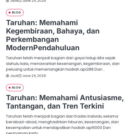
Jack
June 24, 2026
BLOG
Taruhan: Memahami
Kegembiraan, Bahaya, dan
Perkembangan
ModernPendahuluan
Taruhan telah menjadi bagian dari gaya hidup kita sejak
dahulu kala, menawarkan kesenangan, kegembiraan, dan
peluang untuk memenangkan hadiah.api288 Dari…
Jack
June 24, 2026
BLOG
Taruhan: Memahami Antusiasme,
Tantangan, dan Tren Terkini
Taruhan telah menjadi bagian dari tradisi individu selama
berabad-abad, menghadirkan hiburan, kesenangan, dan
kesempatan untuk mendapatkan hadiah.api5000 Dari
permainan kartu…