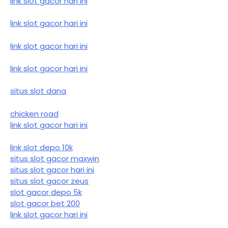
link slot gacor hari ini
link slot gacor hari ini
link slot gacor hari ini
link slot gacor hari ini
situs slot dana
chicken road
link slot gacor hari ini
link slot depo 10k
situs slot gacor maxwin
situs slot gacor hari ini
situs slot gacor zeus
slot gacor depo 5k
slot gacor bet 200
link slot gacor hari ini