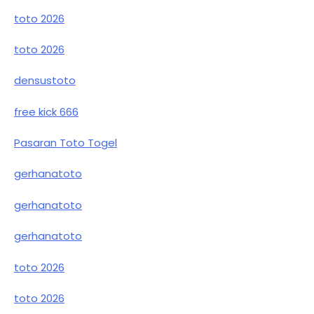
toto 2026
toto 2026
densustoto
free kick 666
Pasaran Toto Togel
gerhanatoto
gerhanatoto
gerhanatoto
toto 2026
toto 2026