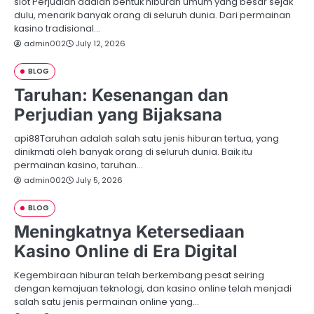
slot Perjudian adalah bentuk hiburan umum yang besar sejak
dulu, menarik banyak orang di seluruh dunia. Dari permainan
kasino tradisional…
admin002
July 12, 2026
BLOG
Taruhan: Kesenangan dan
Perjudian yang Bijaksana
api88Taruhan adalah salah satu jenis hiburan tertua, yang
dinikmati oleh banyak orang di seluruh dunia. Baik itu
permainan kasino, taruhan…
admin002
July 5, 2026
BLOG
Meningkatnya Ketersediaan
Kasino Online di Era Digital
Kegembiraan hiburan telah berkembang pesat seiring
dengan kemajuan teknologi, dan kasino online telah menjadi
salah satu jenis permainan online yang…