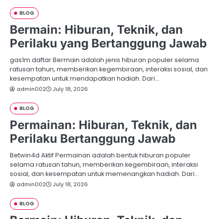
BLOG
Bermain: Hiburan, Teknik, dan
Perilaku yang Bertanggung Jawab
gas1m daftar Bermain adalah jenis hiburan populer selama
ratusan tahun, memberikan kegembiraan, interaksi sosial, dan
kesempatan untuk mendapatkan hadiah. Dari…
admin002
July 18, 2026
BLOG
Permainan: Hiburan, Teknik, dan
Perilaku Bertanggung Jawab
Betwin4d Aktif Permainan adalah bentuk hiburan populer
selama ratusan tahun, memberikan kegembiraan, interaksi
sosial, dan kesempatan untuk memenangkan hadiah. Dari…
admin002
July 18, 2026
BLOG