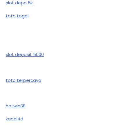
slot depo 5k
toto togel
slot deposit 5000
toto terpercaya
hotwin88
kadal4d