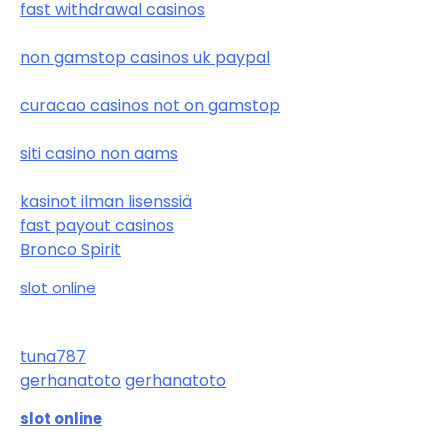
fast withdrawal casinos
non gamstop casinos uk paypal
curacao casinos not on gamstop
siti casino non aams
kasinot ilman lisenssiä
fast payout casinos
Bronco Spirit
slot online
tuna787
gerhanatoto
gerhanatoto
slot online