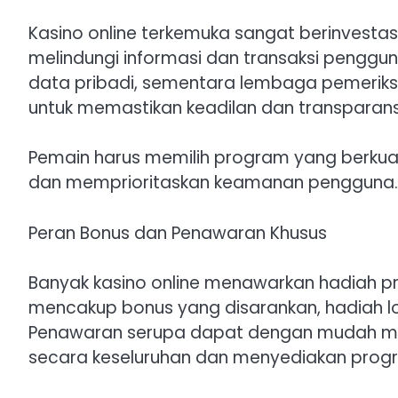
Kasino online terkemuka sangat berinvest
melindungi informasi dan transaksi pengg
data pribadi, sementara lembaga pemerik
untuk memastikan keadilan dan transparans
Pemain harus memilih program yang berkuali
dan memprioritaskan keamanan pengguna.
Peran Bonus dan Penawaran Khusus
Banyak kasino online menawarkan hadiah p
mencakup bonus yang disarankan, hadiah loy
Penawaran serupa dapat dengan mudah me
secara keseluruhan dan menyediakan prog