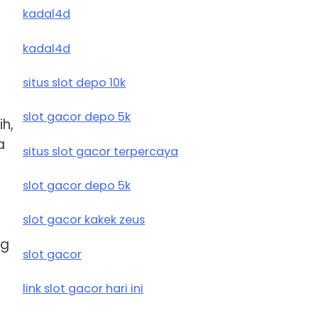
kadal4d
kadal4d
situs slot depo 10k
slot gacor depo 5k
h,
a
situs slot gacor terpercaya
slot gacor depo 5k
slot gacor kakek zeus
ng
slot gacor
link slot gacor hari ini