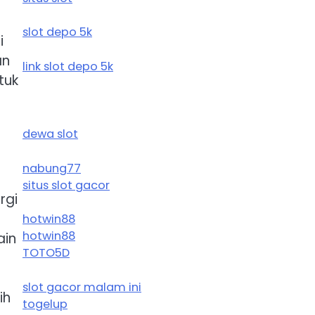
slot depo 5k
i
an
link slot depo 5k
tuk
dewa slot
nabung77
situs slot gacor
rgi
hotwin88
hotwin88
ain
TOTO5D
slot gacor malam ini
ih
togelup