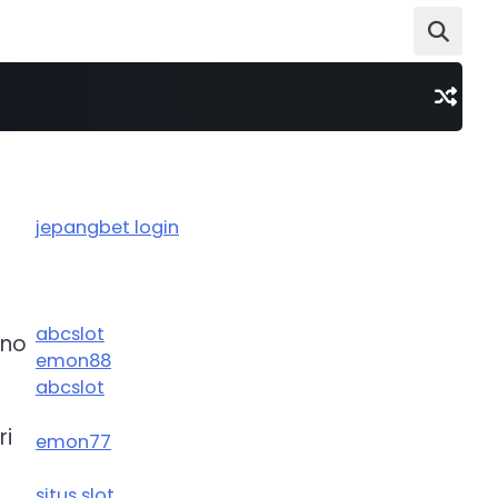
jepangbet login
abcslot
ino
emon88
abcslot
ri
emon77
situs slot