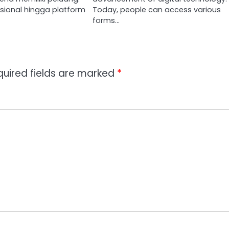
isional hingga platform
Today, people can access various
forms…
quired fields are marked
*