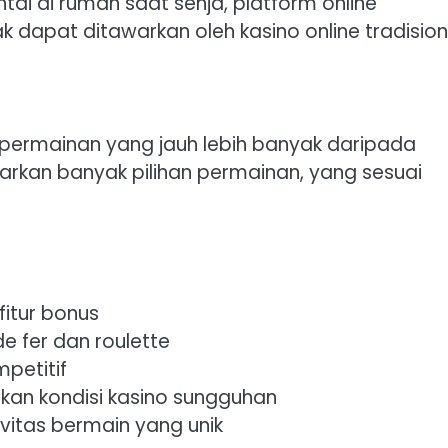
ai di rumah saat senja, platform online
k dapat ditawarkan oleh kasino online tradision
 permainan yang jauh lebih banyak daripada
rkan banyak pilihan permainan, yang sesuai
itur bonus
e fer dan roulette
petitif
kan kondisi kasino sungguhan
vitas bermain yang unik