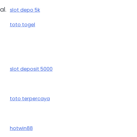
al.
slot depo 5k
toto togel
slot deposit 5000
toto terpercaya
hotwin88