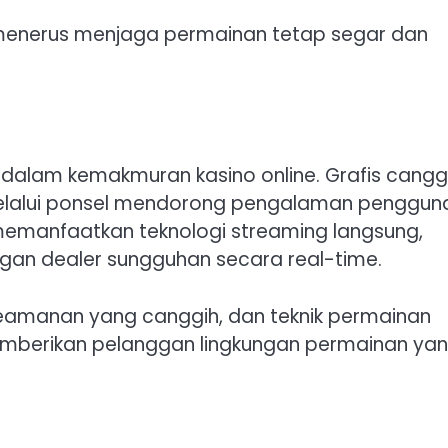
menerus menjaga permainan tetap segar dan
 dalam kemakmuran kasino online. Grafis canggi
lalui ponsel mendorong pengalaman penggun
emanfaatkan teknologi streaming langsung,
gan dealer sungguhan secara real-time.
amanan yang canggih, dan teknik permainan
emberikan pelanggan lingkungan permainan ya