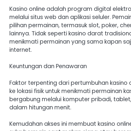
Kasino online adalah program digital elek
melalui situs web dan aplikasi seluler. P
pilihan permainan, termasuk slot, poker, che
lainnya. Tidak seperti kasino darat tradisi
menikmati permainan yang sama kapan saj
internet.
Keuntungan dan Penawaran
Faktor terpenting dari pertumbuhan kasino 
ke lokasi fisik untuk menikmati permainan ka
bergabung melalui komputer pribadi, tablet
dalam hitungan menit.
Kemudahan akses ini membuat kasino online