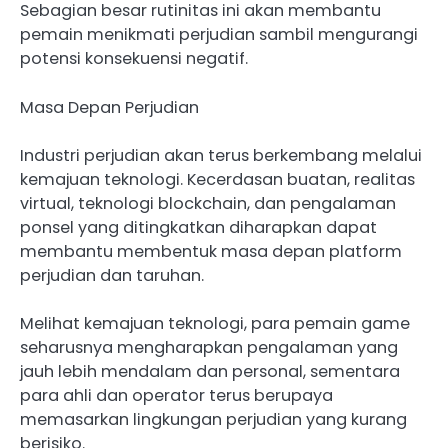
Sebagian besar rutinitas ini akan membantu
pemain menikmati perjudian sambil mengurangi
potensi konsekuensi negatif.
Masa Depan Perjudian
Industri perjudian akan terus berkembang melalui
kemajuan teknologi. Kecerdasan buatan, realitas
virtual, teknologi blockchain, dan pengalaman
ponsel yang ditingkatkan diharapkan dapat
membantu membentuk masa depan platform
perjudian dan taruhan.
Melihat kemajuan teknologi, para pemain game
seharusnya mengharapkan pengalaman yang
jauh lebih mendalam dan personal, sementara
para ahli dan operator terus berupaya
memasarkan lingkungan perjudian yang kurang
berisiko.