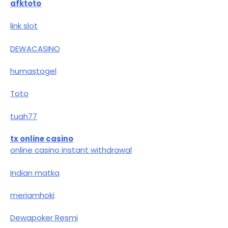
afktoto
link slot
DEWACASINO
humastogel
Toto
tuah77
tx online casino
online casino instant withdrawal
Indian matka
meriamhoki
Dewapoker Resmi