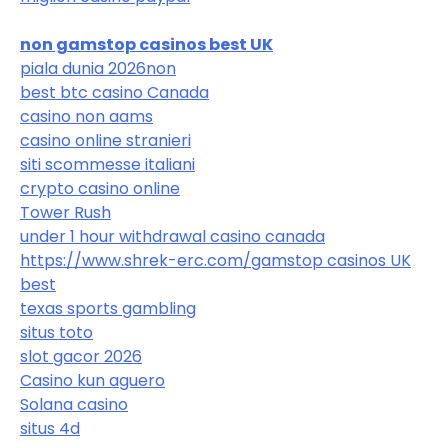
non gamstop casinos best UK
piala dunia 2026
non
best btc casino Canada
casino non aams
casino online stranieri
siti scommesse italiani
crypto casino online
Tower Rush
under 1 hour withdrawal casino canada
https://www.shrek-erc.com/
gamstop casinos UK
best
texas sports gambling
situs toto
slot gacor 2026
Casino kun aguero
Solana casino
situs 4d