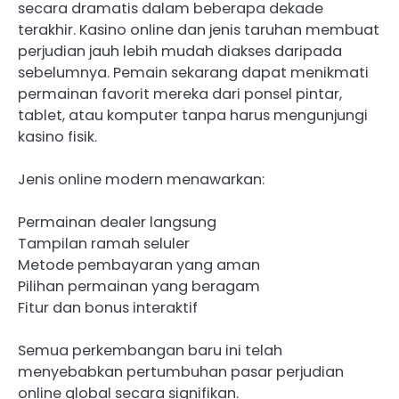
secara dramatis dalam beberapa dekade
terakhir. Kasino online dan jenis taruhan membuat
perjudian jauh lebih mudah diakses daripada
sebelumnya. Pemain sekarang dapat menikmati
permainan favorit mereka dari ponsel pintar,
tablet, atau komputer tanpa harus mengunjungi
kasino fisik.
Jenis online modern menawarkan:
Permainan dealer langsung
Tampilan ramah seluler
Metode pembayaran yang aman
Pilihan permainan yang beragam
Fitur dan bonus interaktif
Semua perkembangan baru ini telah
menyebabkan pertumbuhan pasar perjudian
online global secara signifikan.