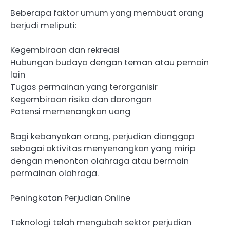
Beberapa faktor umum yang membuat orang
berjudi meliputi:
Kegembiraan dan rekreasi
Hubungan budaya dengan teman atau pemain
lain
Tugas permainan yang terorganisir
Kegembiraan risiko dan dorongan
Potensi memenangkan uang
Bagi kebanyakan orang, perjudian dianggap
sebagai aktivitas menyenangkan yang mirip
dengan menonton olahraga atau bermain
permainan olahraga.
Peningkatan Perjudian Online
Teknologi telah mengubah sektor perjudian