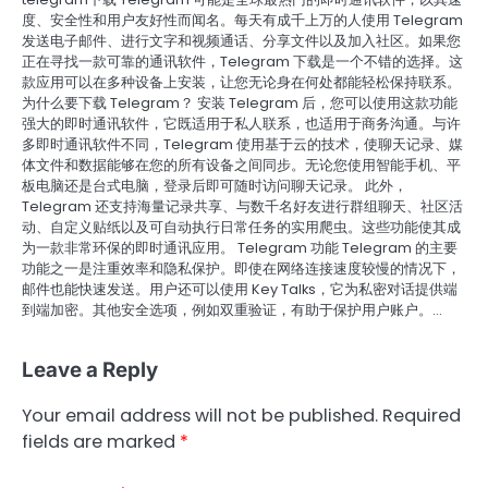
o
度、安全性和用户友好性而闻名。每天有成千上万的人使用 Telegram
发送电子邮件、进行文字和视频通话、分享文件以及加入社区。如果您
n
正在寻找一款可靠的通讯软件，Telegram 下载是一个不错的选择。这
款应用可以在多种设备上安装，让您无论身在何处都能轻松保持联系。
为什么要下载 Telegram？ 安装 Telegram 后，您可以使用这款功能
强大的即时通讯软件，它既适用于私人联系，也适用于商务沟通。与许
多即时通讯软件不同，Telegram 使用基于云的技术，使聊天记录、媒
体文件和数据能够在您的所有设备之间同步。无论您使用智能手机、平
板电脑还是台式电脑，登录后即可随时访问聊天记录。 此外，
Telegram 还支持海量记录共享、与数千名好友进行群组聊天、社区活
动、自定义贴纸以及可自动执行日常任务的实用爬虫。这些功能使其成
为一款非常环保的即时通讯应用。 Telegram 功能 Telegram 的主要
功能之一是注重效率和隐私保护。即使在网络连接速度较慢的情况下，
邮件也能快速发送。用户还可以使用 Key Talks，它为私密对话提供端
到端加密。其他安全选项，例如双重验证，有助于保护用户账户。…
Leave a Reply
Your email address will not be published.
Required
fields are marked
*