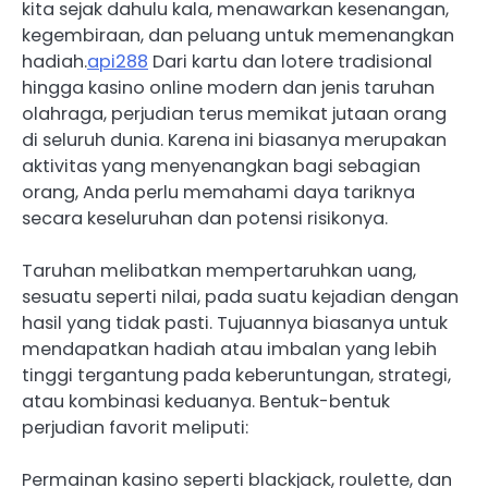
kita sejak dahulu kala, menawarkan kesenangan,
kegembiraan, dan peluang untuk memenangkan
hadiah.
api288
Dari kartu dan lotere tradisional
hingga kasino online modern dan jenis taruhan
olahraga, perjudian terus memikat jutaan orang
di seluruh dunia. Karena ini biasanya merupakan
aktivitas yang menyenangkan bagi sebagian
orang, Anda perlu memahami daya tariknya
secara keseluruhan dan potensi risikonya.
Taruhan melibatkan mempertaruhkan uang,
sesuatu seperti nilai, pada suatu kejadian dengan
hasil yang tidak pasti. Tujuannya biasanya untuk
mendapatkan hadiah atau imbalan yang lebih
tinggi tergantung pada keberuntungan, strategi,
atau kombinasi keduanya. Bentuk-bentuk
perjudian favorit meliputi:
Permainan kasino seperti blackjack, roulette, dan