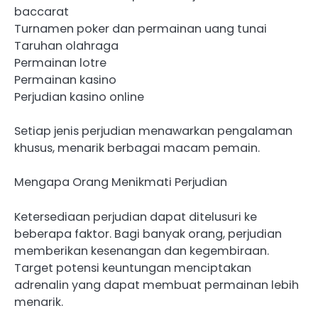
baccarat
Turnamen poker dan permainan uang tunai
Taruhan olahraga
Permainan lotre
Permainan kasino
Perjudian kasino online
Setiap jenis perjudian menawarkan pengalaman
khusus, menarik berbagai macam pemain.
Mengapa Orang Menikmati Perjudian
Ketersediaan perjudian dapat ditelusuri ke
beberapa faktor. Bagi banyak orang, perjudian
memberikan kesenangan dan kegembiraan.
Target potensi keuntungan menciptakan
adrenalin yang dapat membuat permainan lebih
menarik.