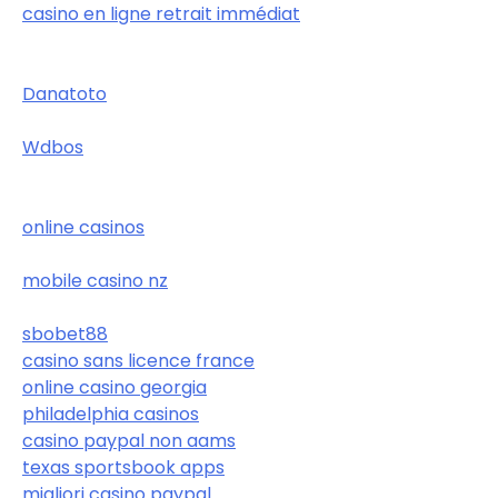
casino en ligne retrait immédiat
Danatoto
Wdbos
online casinos
mobile casino nz
sbobet88
casino sans licence france
online casino georgia
philadelphia casinos
casino paypal non aams
texas sportsbook apps
migliori casino paypal