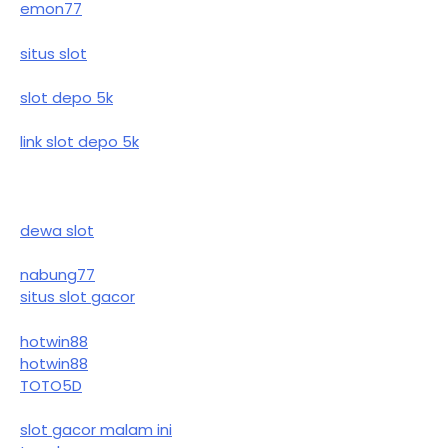
emon77
situs slot
slot depo 5k
link slot depo 5k
dewa slot
nabung77
situs slot gacor
hotwin88
hotwin88
TOTO5D
slot gacor malam ini