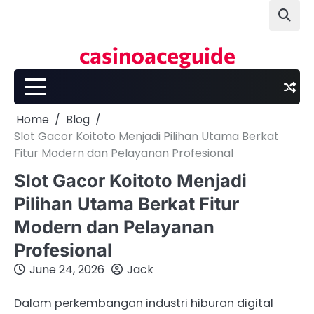
Skip
to
content
casinoaceguide
Home
Blog
Slot Gacor Koitoto Menjadi Pilihan Utama Berkat
Fitur Modern dan Pelayanan Profesional
Slot Gacor Koitoto Menjadi
Pilihan Utama Berkat Fitur
Modern dan Pelayanan
Profesional
June 24, 2026
Jack
Dalam perkembangan industri hiburan digital