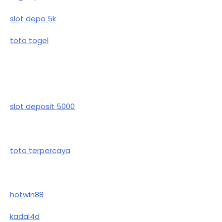
slot depo 5k
toto togel
slot deposit 5000
toto terpercaya
hotwin88
kadal4d