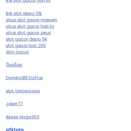
link slot gacor hari ini
link slot depo 10k
situs slot gacor maxwin
situs slot gacor hari ini
situs slot gacor zeus
slot gacor depo 5k
slot gacor bet 200
Slot Gacor
ปั่นสล็อต
Domino88 Daftar
slot terpercaya
Joker77
Akses Naga303
afktoto