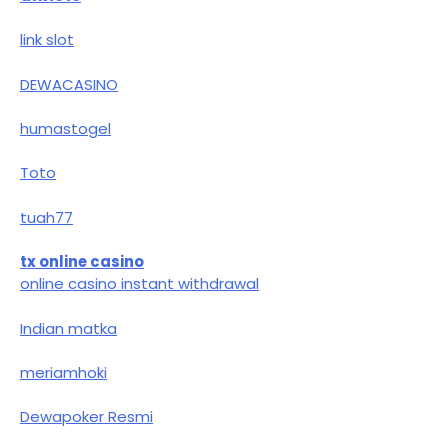
link slot
DEWACASINO
humastogel
Toto
tuah77
tx online casino
online casino instant withdrawal
Indian matka
meriamhoki
Dewapoker Resmi