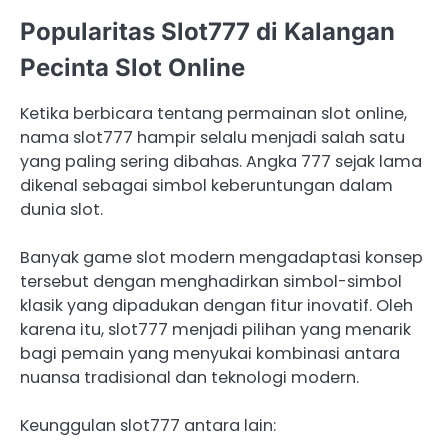
Popularitas Slot777 di Kalangan
Pecinta Slot Online
Ketika berbicara tentang permainan slot online,
nama slot777 hampir selalu menjadi salah satu
yang paling sering dibahas. Angka 777 sejak lama
dikenal sebagai simbol keberuntungan dalam
dunia slot.
Banyak game slot modern mengadaptasi konsep
tersebut dengan menghadirkan simbol-simbol
klasik yang dipadukan dengan fitur inovatif. Oleh
karena itu, slot777 menjadi pilihan yang menarik
bagi pemain yang menyukai kombinasi antara
nuansa tradisional dan teknologi modern.
Keunggulan slot777 antara lain: