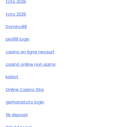
toto 2026
toto 2026
Domino88
pin188 login
casino en ligne neosurf
casinò online non aams
kdslot
Online Casino Site
gerhanatoto login
5k deposit