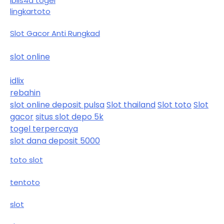
iblis4d togel
lingkartoto
Slot Gacor Anti Rungkad
slot online
idlix
rebahin
slot online deposit pulsa
Slot thailand
Slot toto
Slot
gacor
situs slot depo 5k
togel terpercaya
slot dana deposit 5000
toto slot
tentoto
slot