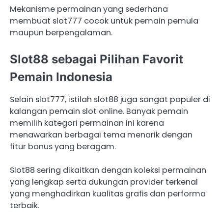
Mekanisme permainan yang sederhana
membuat slot777 cocok untuk pemain pemula
maupun berpengalaman.
Slot88 sebagai Pilihan Favorit
Pemain Indonesia
Selain slot777, istilah slot88 juga sangat populer di
kalangan pemain slot online. Banyak pemain
memilih kategori permainan ini karena
menawarkan berbagai tema menarik dengan
fitur bonus yang beragam.
Slot88 sering dikaitkan dengan koleksi permainan
yang lengkap serta dukungan provider terkenal
yang menghadirkan kualitas grafis dan performa
terbaik.