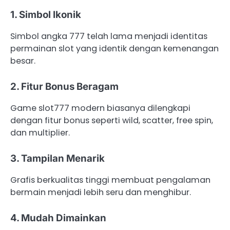
1. Simbol Ikonik
Simbol angka 777 telah lama menjadi identitas
permainan slot yang identik dengan kemenangan
besar.
2. Fitur Bonus Beragam
Game slot777 modern biasanya dilengkapi
dengan fitur bonus seperti wild, scatter, free spin,
dan multiplier.
3. Tampilan Menarik
Grafis berkualitas tinggi membuat pengalaman
bermain menjadi lebih seru dan menghibur.
4. Mudah Dimainkan