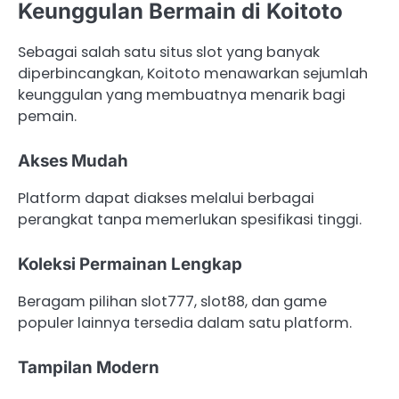
Keunggulan Bermain di Koitoto
Sebagai salah satu situs slot yang banyak
diperbincangkan, Koitoto menawarkan sejumlah
keunggulan yang membuatnya menarik bagi
pemain.
Akses Mudah
Platform dapat diakses melalui berbagai
perangkat tanpa memerlukan spesifikasi tinggi.
Koleksi Permainan Lengkap
Beragam pilihan slot777, slot88, dan game
populer lainnya tersedia dalam satu platform.
Tampilan Modern