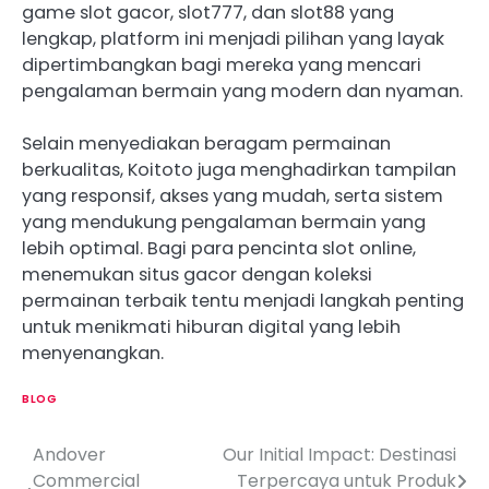
game slot gacor, slot777, dan slot88 yang
lengkap, platform ini menjadi pilihan yang layak
dipertimbangkan bagi mereka yang mencari
pengalaman bermain yang modern dan nyaman.
Selain menyediakan beragam permainan
berkualitas, Koitoto juga menghadirkan tampilan
yang responsif, akses yang mudah, serta sistem
yang mendukung pengalaman bermain yang
lebih optimal. Bagi para pencinta slot online,
menemukan situs gacor dengan koleksi
permainan terbaik tentu menjadi langkah penting
untuk menikmati hiburan digital yang lebih
menyenangkan.
BLOG
Andover
Our Initial Impact: Destinasi
P
Commercial
Terpercaya untuk Produk