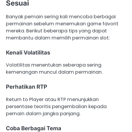
Sesuai
Banyak pemain sering kali mencoba berbagai
permainan sebelum menemukan game favorit
mereka. Berikut beberapa tips yang dapat
membantu dalam memilih permainan slot:
Kenali Volatilitas
Volatilitas menentukan seberapa sering
kemenangan muncul dalam permainan.
Perhatikan RTP
Return to Player atau RTP menunjukkan
persentase teoritis pengembalian kepada
pemain dalam jangka panjang.
Coba Berbagai Tema