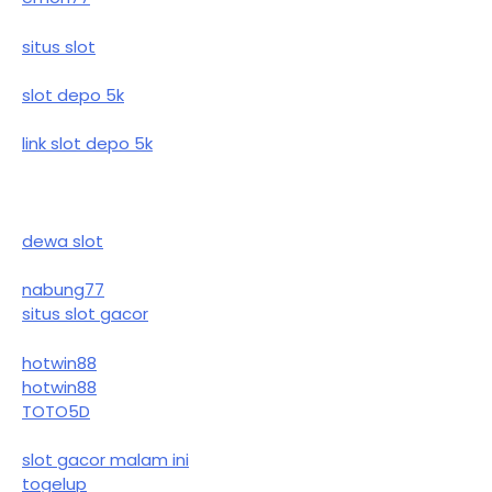
situs slot
slot depo 5k
link slot depo 5k
dewa slot
nabung77
situs slot gacor
hotwin88
hotwin88
TOTO5D
slot gacor malam ini
togelup