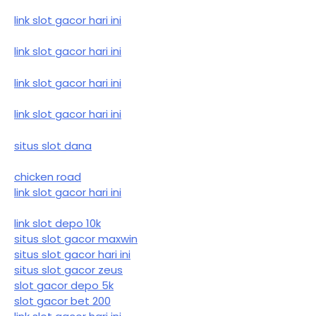
link slot gacor hari ini
link slot gacor hari ini
link slot gacor hari ini
link slot gacor hari ini
situs slot dana
chicken road
link slot gacor hari ini
link slot depo 10k
situs slot gacor maxwin
situs slot gacor hari ini
situs slot gacor zeus
slot gacor depo 5k
slot gacor bet 200