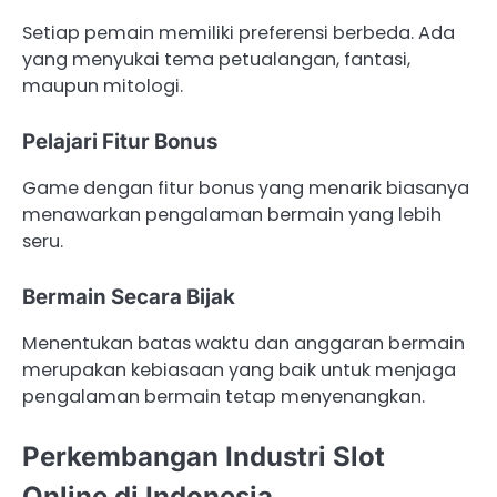
Setiap pemain memiliki preferensi berbeda. Ada
yang menyukai tema petualangan, fantasi,
maupun mitologi.
Pelajari Fitur Bonus
Game dengan fitur bonus yang menarik biasanya
menawarkan pengalaman bermain yang lebih
seru.
Bermain Secara Bijak
Menentukan batas waktu dan anggaran bermain
merupakan kebiasaan yang baik untuk menjaga
pengalaman bermain tetap menyenangkan.
Perkembangan Industri Slot
Online di Indonesia