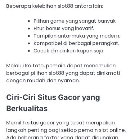
Beberapa kelebihan slot88 antara lain:
Pilihan game yang sangat banyak.
Fitur bonus yang inovatif.
Tampilan antarmuka yang modern.
Kompatibel di berbagai perangkat.
Cocok dimainkan kapan saja.
Melalui Koitoto, pemain dapat menemukan
berbagai pilihan slot88 yang dapat dinikmati
dengan mudah dan nyaman.
Ciri-Ciri Situs Gacor yang
Berkualitas
Memilih situs gacor yang tepat merupakan
langkah penting bagi setiap pemain slot online.
Ada beberapa faktor yang dapat digunakan