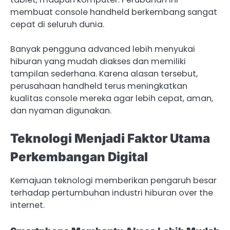
membuat console handheld berkembang sangat
cepat di seluruh dunia.
Banyak pengguna advanced lebih menyukai
hiburan yang mudah diakses dan memiliki
tampilan sederhana. Karena alasan tersebut,
perusahaan handheld terus meningkatkan
kualitas console mereka agar lebih cepat, aman,
dan nyaman digunakan.
Teknologi Menjadi Faktor Utama
Perkembangan Digital
Kemajuan teknologi memberikan pengaruh besar
terhadap pertumbuhan industri hiburan over the
internet.