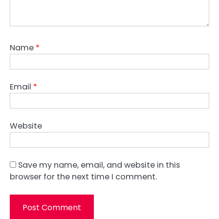
Name
*
Email
*
Website
Save my name, email, and website in this
browser for the next time I comment.