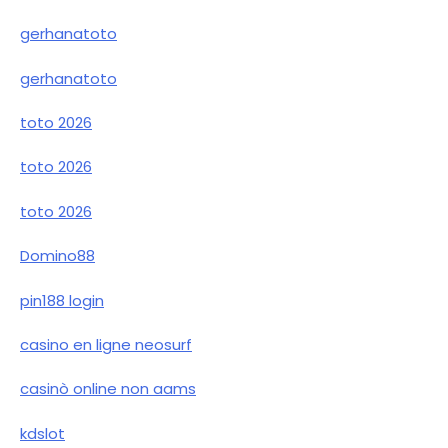
gerhanatoto
gerhanatoto
toto 2026
toto 2026
toto 2026
Domino88
pin188 login
casino en ligne neosurf
casinò online non aams
kdslot