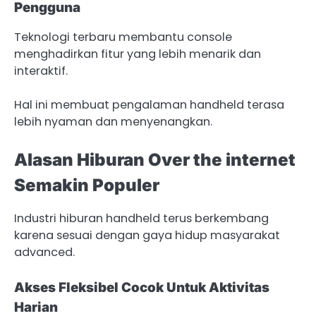
Pengguna
Teknologi terbaru membantu console
menghadirkan fitur yang lebih menarik dan
interaktif.
Hal ini membuat pengalaman handheld terasa
lebih nyaman dan menyenangkan.
Alasan Hiburan Over the internet
Semakin Populer
Industri hiburan handheld terus berkembang
karena sesuai dengan gaya hidup masyarakat
advanced.
Akses Fleksibel Cocok Untuk Aktivitas
Harian