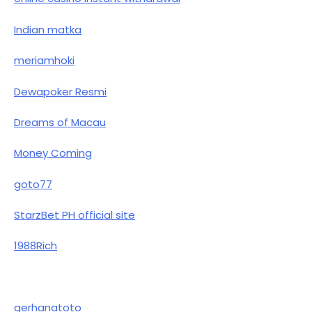
Indian matka
meriamhoki
Dewapoker Resmi
Dreams of Macau
Money Coming
goto77
StarzBet PH official site
1988Rich
gerhanatoto