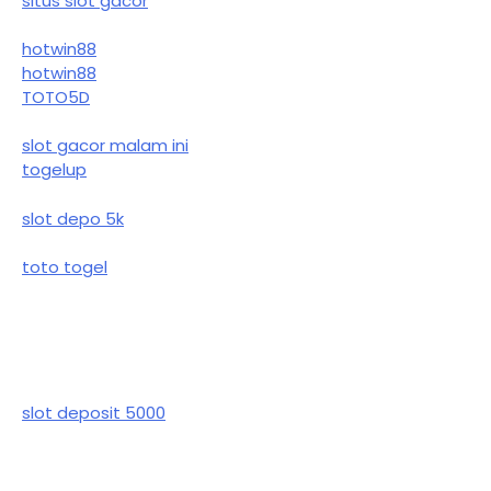
situs slot gacor
hotwin88
hotwin88
TOTO5D
slot gacor malam ini
togelup
slot depo 5k
toto togel
slot deposit 5000