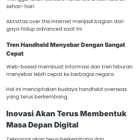
sehari-hari.
Aktivitas over the internet menjadi bagian dari
gaya hidup advanced saat ini.
Tren Handheld Menyebar Dengan Sangat
Cepat
Web-based membuat informasi dan tren hiburan
menyebar lebih cepat ke berbagai negara.
Hal ini menciptakan budaya handheld overseas
yang terus berkembang.
Inovasi Akan Terus Membentuk
Masa Depan Digital
Teknologi akan terus berkembang dan