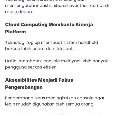
memengaruhi industri hiburan over the internet di
masa depan.
Cloud Computing Membantu Kinerja
Platform
Teknologi fog up membuat sistem handheld
bekerja lebih cepat dan fleksibel.
Hal ini membantu console melayani lebih banyak
pengguna secara efisien.
Aksesibilitas Menjadi Fokus
Pengembangan
Pengembang terus meningkatkan console agar
lebih mudah digunakan oleh semua orang.