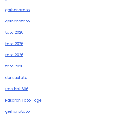
gerhanatoto
gerhanatoto
toto 2026
toto 2026
toto 2026
toto 2026
densustoto
free kick 666
Pasaran Toto Togel
gerhanatoto