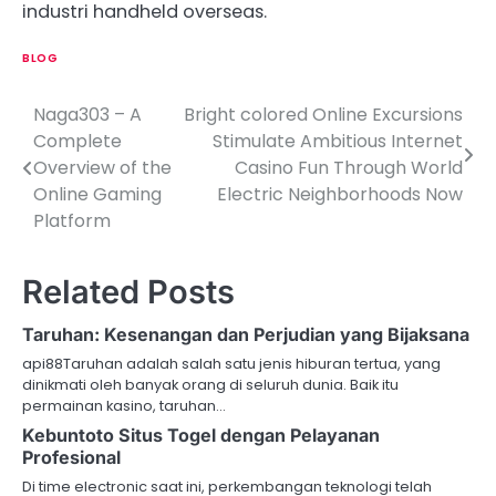
industri handheld overseas.
BLOG
Naga303 – A
Bright colored Online Excursions
P
Complete
Stimulate Ambitious Internet
o
Overview of the
Casino Fun Through World
Online Gaming
Electric Neighborhoods Now
s
Platform
t
n
Related Posts
a
Taruhan: Kesenangan dan Perjudian yang Bijaksana
v
api88Taruhan adalah salah satu jenis hiburan tertua, yang
dinikmati oleh banyak orang di seluruh dunia. Baik itu
i
permainan kasino, taruhan…
g
Kebuntoto Situs Togel dengan Pelayanan
Profesional
a
Di time electronic saat ini, perkembangan teknologi telah