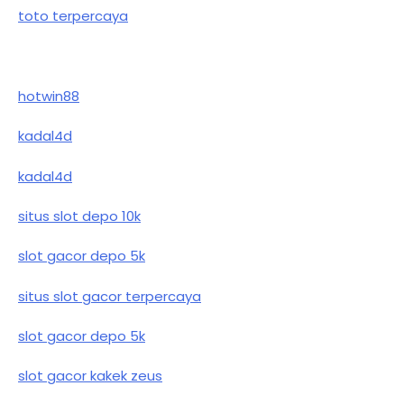
toto terpercaya
hotwin88
kadal4d
kadal4d
situs slot depo 10k
slot gacor depo 5k
situs slot gacor terpercaya
slot gacor depo 5k
slot gacor kakek zeus