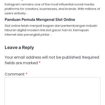
t
Instagram remains one of the most influential social media
i
platforms for creators, businesses, and brands. With millions of
users actively…
o
Panduan Pemula Mengenal Slot Online
n
Slot online telah menjadi bagian dari perkembangan industri
hiburan digital modern link slot gacor hari ini. Kemajuan
internet dan perangkat pintar…
Leave a Reply
Your email address will not be published.
Required
fields are marked
*
Comment
*