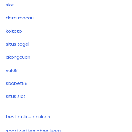
slot
data macau
koitoto
situs togel
akongcuan
vu168
sbobet88
situs slot
best online casinos
sportwetten ohne lugas