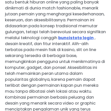
satu bentuk hiburan online yang paling banyak
dinikmati di dunia match fashionable, menarik
jutaan pemain yang menghargai kesederhanaan,
keseruan, dan aksesibilitasnya. Permainan ini
didasarkan pada konsep tradisional memutar
gulungan, tetapi telah berevolusi secara signifikan
melalui teknologi canggih
buncistoto login
,
desain kreatif, dan fitur interaktif. Alih-alih
terbatas pada mesin fisik di kasino, slit on line
sekarang tersedia di berbagai base,
memungkinkan pengguna untuk menikmatinya di
komputer, gadget, dan ponsel. Aksesibilitas ini
telah memainkan peran utama dalam
popularitas globalnya, karena pemain dapat
terlibat dengan permainan kapan pun mereka
mau tanpa dibatasi oleh lokasi atau waktu.
Kombinasi permainan berbasis peluang dan
desain yang menarik secara video or graphic
menciptakan pengalaman unik yang terus