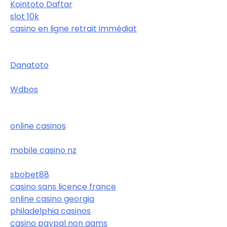
Kointoto Daftar
slot 10k
casino en ligne retrait immédiat
Danatoto
Wdbos
online casinos
mobile casino nz
sbobet88
casino sans licence france
online casino georgia
philadelphia casinos
casino paypal non aams