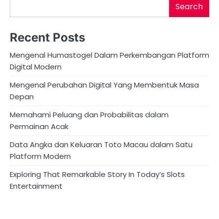
Search
Recent Posts
Mengenal Humastogel Dalam Perkembangan Platform
Digital Modern
Mengenal Perubahan Digital Yang Membentuk Masa
Depan
Memahami Peluang dan Probabilitas dalam
Permainan Acak
Data Angka dan Keluaran Toto Macau dalam Satu
Platform Modern
Exploring That Remarkable Story In Today’s Slots
Entertainment