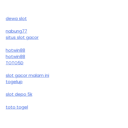
dewa slot
nabung77
situs slot gacor
hotwin88
hotwin88
TOTO5D
slot gacor malam ini
togelup
slot depo 5k
toto togel