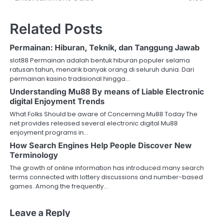
o
s
Related Posts
t
Permainan: Hiburan, Teknik, dan Tanggung Jawab
n
slot88 Permainan adalah bentuk hiburan populer selama
ratusan tahun, menarik banyak orang di seluruh dunia. Dari
a
permainan kasino tradisional hingga…
v
Understanding Mu88 By means of Liable Electronic
digital Enjoyment Trends
i
What Folks Should be aware of Concerning Mu88 Today The
net provides released several electronic digital Mu88
g
enjoyment programs in…
a
How Search Engines Help People Discover New
Terminology
t
The growth of online information has introduced many search
terms connected with lottery discussions and number-based
i
games. Among the frequently…
o
Leave a Reply
n