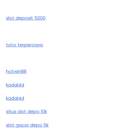
slot deposit 5000
toto terpercaya
hotwin88
kadal4d
kadal4d
situs slot depo 10k
slot gacor depo 5k