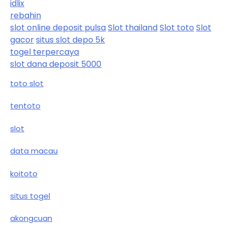
idlix
rebahin
slot online deposit pulsa
Slot thailand
Slot toto
Slot
gacor
situs slot depo 5k
togel terpercaya
slot dana deposit 5000
toto slot
tentoto
slot
data macau
koitoto
situs togel
akongcuan