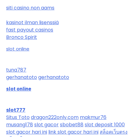
siti casino non aams
kasinot ilman lisenssiä
fast payout casinos
Bronco Spirit
slot online
tuna787
gerhanatoto
gerhanatoto
slot online
slot777
Situs Toto
dragon222only.com
makmur76
musang178
slot gacor
sbobet88
slot deposit 1000
slot gacor hari ini
link slot gacor hari ini
สล็อตเว็บตรง