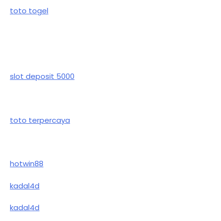
toto togel
slot deposit 5000
toto terpercaya
hotwin88
kadal4d
kadal4d