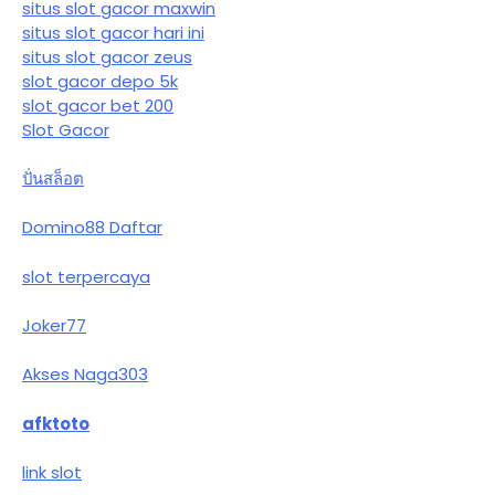
situs slot gacor maxwin
situs slot gacor hari ini
situs slot gacor zeus
slot gacor depo 5k
slot gacor bet 200
Slot Gacor
ปั่นสล็อต
Domino88 Daftar
slot terpercaya
Joker77
Akses Naga303
afktoto
link slot