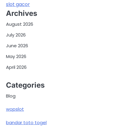
slot gacor
Archives
August 2026
July 2026
June 2026
May 2026
April 2026
Categories
Blog
wopslot
bandar toto togel