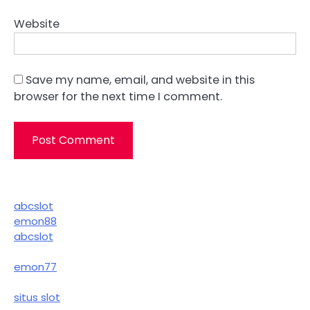
Website
Save my name, email, and website in this
browser for the next time I comment.
abcslot
emon88
abcslot
emon77
situs slot