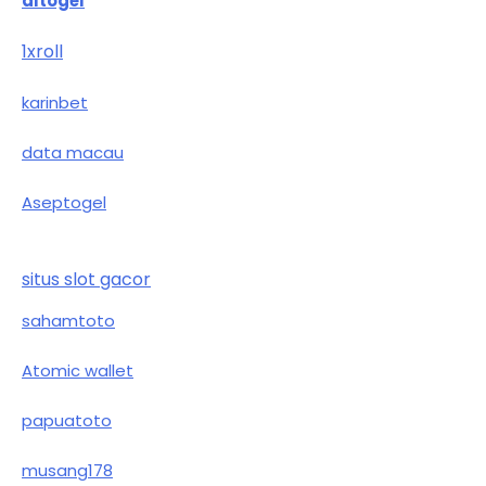
altogel
1xroll
karinbet
data macau
Aseptogel
situs slot gacor
sahamtoto
Atomic wallet
papuatoto
musang178