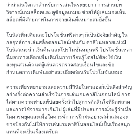
ว่าน่าสนใจกว่าสำหรับการเล่นในระยะยาว การอ่านบท
วิจารณ์เกมสล็อตและดูข้อมูลเกมจะช่วยให้ผู้เล่นมองเห็น
สล็อตที่มีศักยภาพในการจ่ายเงินที่เหมาะสมยิ่งขึ้น
โบนัสเพิ่มเติมและโปรโมชั่นฟรีต่างๆ ก็เป็นปัจจัยสำคัญใน
กลยุทธ์การเล่นสล็อตออนไลน์เช่นกัน คาสิโนหลายแห่งมี
โบนัสแนะนำ เงินคืน และโปรโมชั่นหมุนฟรี โปรโมชั่นเหล่า
นี้มอบทางเลือกเพิ่มเติมในการเรียนรู้โดยไม่ต้องใช้เงิน
ลงทุนส่วนตัว แต่ผู้เล่นควรตรวจสอบเงื่อนไขและข้อ
กำหนดการเดิมพันอย่างละเอียดก่อนรับโปรโมชั่นเสมอ
ความเพียรพยายามและความมีวินัยในตนเองก็เป็นสิ่งสำคัญ
อย่างยิ่งต่อความสำเร็จในการเล่นเกมคาสิโนออนไลน์ การ
ไล่ตามความพ่ายแพ้บ่อยครั้งนำไปสู่การตัดสินใจที่ผิดพลาด
และการใช้จ่ายมากเกินไป ผู้เล่นที่มีประสบการณ์จะรู้ว่าเมื่อ
ใดควรหยุดและเมื่อใดควรพัก การฝึกฝนอย่างสม่ำเสมอจะ
ช่วยป้องกันไม่ให้การเล่นเกมคาสิโนออนไลน์เป็นเรื่องสนุก
แทนที่จะเป็นเรื่องเครียด