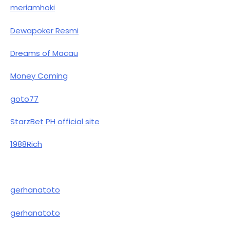
meriamhoki
Dewapoker Resmi
Dreams of Macau
Money Coming
goto77
StarzBet PH official site
1988Rich
gerhanatoto
gerhanatoto