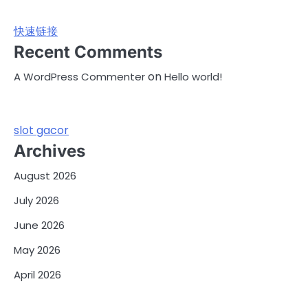
快速链接
Recent Comments
on
A WordPress Commenter
Hello world!
slot gacor
Archives
August 2026
July 2026
June 2026
May 2026
April 2026