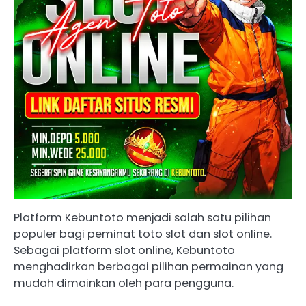
Platform Kebuntoto menjadi salah satu pilihan
populer bagi peminat toto slot dan slot online.
Sebagai platform slot online, Kebuntoto
menghadirkan berbagai pilihan permainan yang
mudah dimainkan oleh para pengguna.