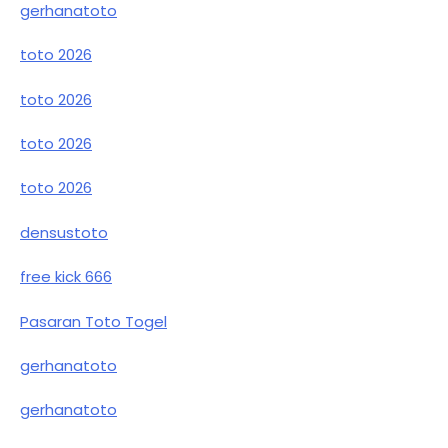
gerhanatoto
toto 2026
toto 2026
toto 2026
toto 2026
densustoto
free kick 666
Pasaran Toto Togel
gerhanatoto
gerhanatoto