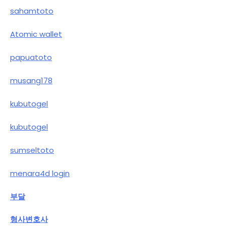
sahamtoto
Atomic wallet
papuatoto
musang178
kubutogel
kubutogel
sumseltoto
menara4d login
부달
형사변호사