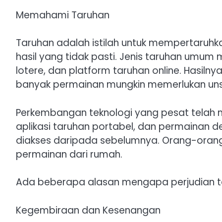
Memahami Taruhan
Taruhan adalah istilah untuk mempertaruh
hasil yang tidak pasti. Jenis taruhan umum 
lotere, dan platform taruhan online. Hasiln
banyak permainan mungkin memerlukan unsur
Perkembangan teknologi yang pesat telah me
aplikasi taruhan portabel, dan permainan 
diakses daripada sebelumnya. Orang-ora
permainan dari rumah.
Ada beberapa alasan mengapa perjudian t
Kegembiraan dan Kesenangan