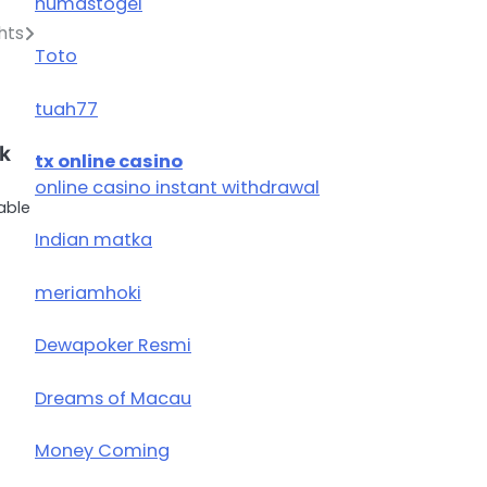
humastogel
hts
Toto
tuah77
ck
tx online casino
online casino instant withdrawal
able
Indian matka
meriamhoki
Dewapoker Resmi
Dreams of Macau
Money Coming