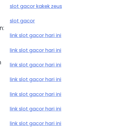
slot gacor kakek zeus
slot gacor
n:
link slot gacor hari ini
link slot gacor hari ini
h
link slot gacor hari ini
link slot gacor hari ini
link slot gacor hari ini
link slot gacor hari ini
link slot gacor hari ini