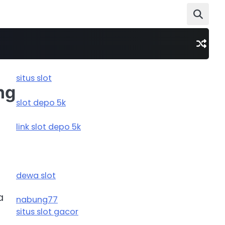
situs slot
ng
slot depo 5k
link slot depo 5k
dewa slot
a
nabung77
situs slot gacor