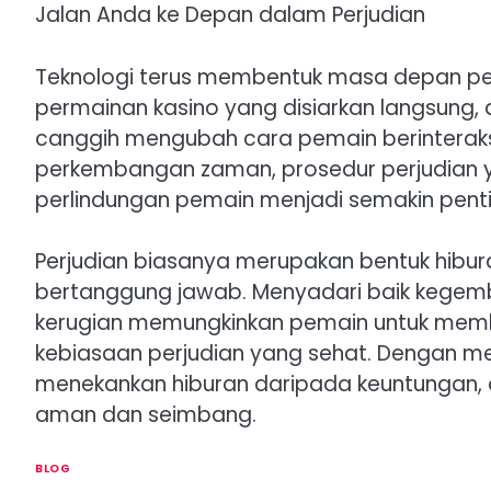
Jalan Anda ke Depan dalam Perjudian
Teknologi terus membentuk masa depan perj
permainan kasino yang disiarkan langsung, 
canggih mengubah cara pemain berinteraksi
perkembangan zaman, prosedur perjudian 
perlindungan pemain menjadi semakin penti
Perjudian biasanya merupakan bentuk hibur
bertanggung jawab. Menyadari baik kege
kerugian memungkinkan pemain untuk mem
kebiasaan perjudian yang sehat. Dengan m
menekankan hiburan daripada keuntungan, o
aman dan seimbang.
BLOG