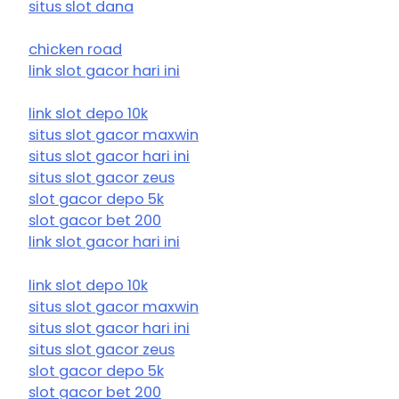
situs slot dana
chicken road
link slot gacor hari ini
link slot depo 10k
situs slot gacor maxwin
situs slot gacor hari ini
situs slot gacor zeus
slot gacor depo 5k
slot gacor bet 200
link slot gacor hari ini
link slot depo 10k
situs slot gacor maxwin
situs slot gacor hari ini
situs slot gacor zeus
slot gacor depo 5k
slot gacor bet 200