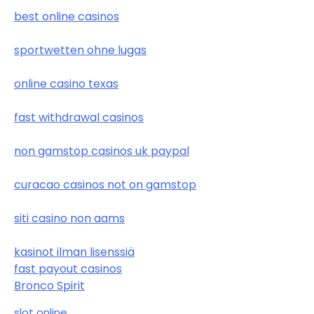
best online casinos
sportwetten ohne lugas
online casino texas
fast withdrawal casinos
non gamstop casinos uk paypal
curacao casinos not on gamstop
siti casino non aams
kasinot ilman lisenssiä
fast payout casinos
Bronco Spirit
slot online