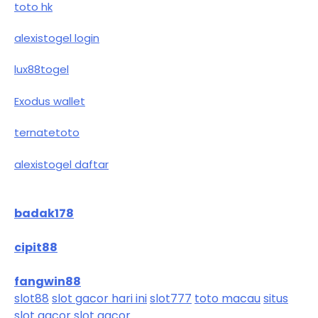
toto hk
alexistogel login
lux88togel
Exodus wallet
ternatetoto
alexistogel daftar
badak178
cipit88
fangwin88
slot88
slot gacor hari ini
slot777
toto macau
situs
slot gacor
slot gacor