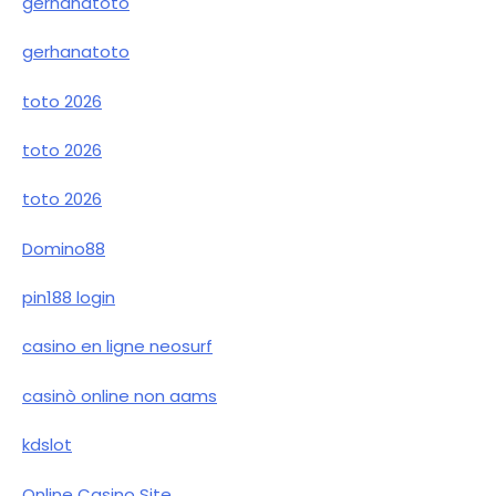
gerhanatoto
gerhanatoto
toto 2026
toto 2026
toto 2026
Domino88
pin188 login
casino en ligne neosurf
casinò online non aams
kdslot
Online Casino Site