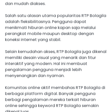
dan mudah diakses.
Salah satu alasan utama popularitas RTP Bolagila
adalah fleksibilitasnya. Pengguna dapat
menikmati hiburan online kapan saja melalui
perangkat mobile maupun desktop dengan
koneksi internet yang stabil.
Selain kemudahan akses, RTP Bolagila juga dikenal
memiliki desain visual yang menarik dan fitur
interaktif yang modern. Hal ini membuat
pengalaman pengguna menjadi lebih
menyenangkan dan nyaman.
Komunitas online aktif membahas RTP Bolagila di
berbagai platform digital. Banyak pengguna
berbagi pengalaman mereka terkait hiburan
online sehingga keyword RTP Bolagila semakin
dikenal luas.