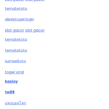
ternatetoto
alexistogel login
slot gacor
slot gacor
ternatetoto
ternatetoto
sumseltoto
togel viral
kasloy
tw88
แทงบอลโลก