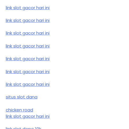
link slot gacor hari ini
link slot gacor hari ini
link slot gacor hari ini
link slot gacor hari ini
link slot gacor hari ini
link slot gacor hari ini
link slot gacor hari ini
situs slot dana
chicken road
link slot gacor hari ini
link slot depo 10k