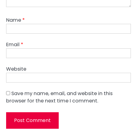
Name
*
Email
*
Website
Save my name, email, and website in this
browser for the next time I comment.