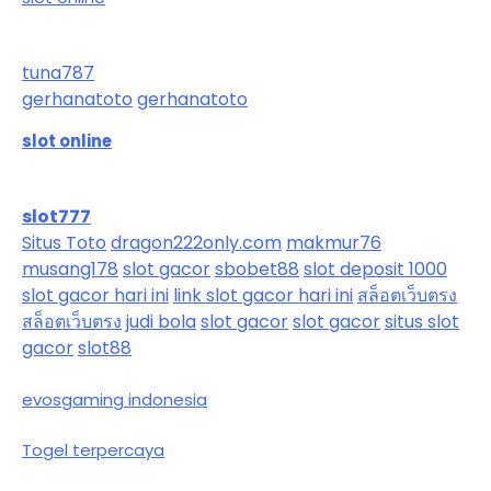
tuna787
gerhanatoto
gerhanatoto
slot online
slot777
Situs Toto
dragon222only.com
makmur76
musang178
slot gacor
sbobet88
slot deposit 1000
slot gacor hari ini
link slot gacor hari ini
สล็อตเว็บตรง
สล็อตเว็บตรง
judi bola
slot gacor
slot gacor
situs slot
gacor
slot88
evosgaming indonesia
Togel terpercaya