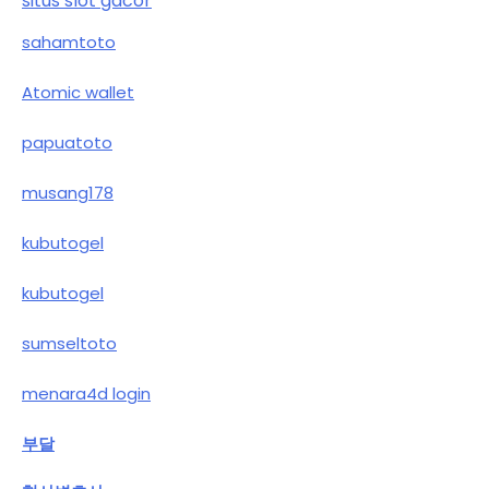
situs slot gacor
sahamtoto
Atomic wallet
papuatoto
musang178
kubutogel
kubutogel
sumseltoto
menara4d login
부달