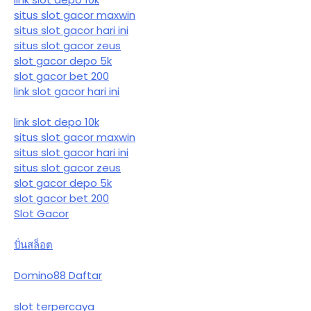
situs slot gacor maxwin
situs slot gacor hari ini
situs slot gacor zeus
slot gacor depo 5k
slot gacor bet 200
link slot gacor hari ini
link slot depo 10k
situs slot gacor maxwin
situs slot gacor hari ini
situs slot gacor zeus
slot gacor depo 5k
slot gacor bet 200
Slot Gacor
ปั่นสล็อต
Domino88 Daftar
slot terpercaya