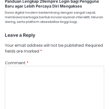
Panduan Lengkap 29empire Login bagi Pengguna
o
Baru agar Lebih Percaya Diri Mengakses
n
Dunia digital modern berkembang dengan sangat cepat,
membawa berbagai bentuk inovasi layanan interaktif, hiburan
daring, serta platform aksesibilitas tinggi bagi…
Leave a Reply
Your email address will not be published.
Required
fields are marked
*
Comment
*