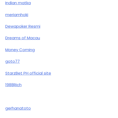
Indian matka
meriamhoki
Dewapoker Resmi
Dreams of Macau
Money Coming
goto77
StarzBet PH official site
1988Rich
gerhanatoto