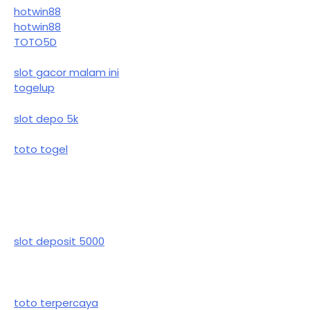
hotwin88
hotwin88
TOTO5D
slot gacor malam ini
togelup
slot depo 5k
toto togel
slot deposit 5000
toto terpercaya