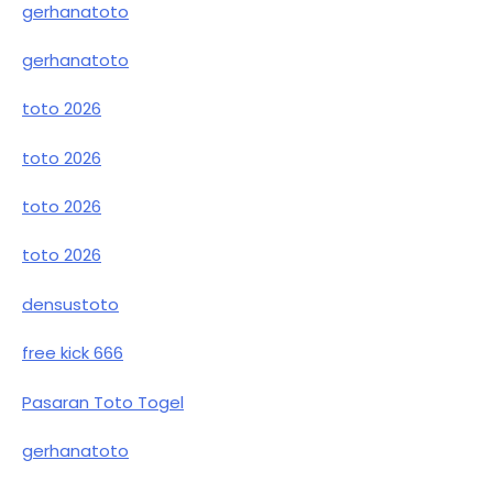
gerhanatoto
gerhanatoto
toto 2026
toto 2026
toto 2026
toto 2026
densustoto
free kick 666
Pasaran Toto Togel
gerhanatoto