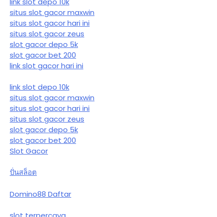
link slot depo 10k
situs slot gacor maxwin
situs slot gacor hari ini
situs slot gacor zeus
slot gacor depo 5k
slot gacor bet 200
link slot gacor hari ini
link slot depo 10k
situs slot gacor maxwin
situs slot gacor hari ini
situs slot gacor zeus
slot gacor depo 5k
slot gacor bet 200
Slot Gacor
ปั่นสล็อต
Domino88 Daftar
slot terpercaya