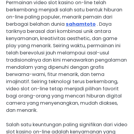
Permainan video slot kasino on-line telah
berkembang menjadi salah satu bentuk hiburan
on-line paling populer, menarik pemain dari
berbagai belahan dunia
sahamtoto
. Daya
tariknya berasal dari kombinasi unik antara
kenyamanan, kreativitas aesthetic, dan game
play yang menarik. Seiring waktu, permainan ini
telah berevolusi jauh melampaui asal-usul
tradisionalnya dan kini menawarkan pengalaman
mendalam yang dipenuhi dengan grafis
berwarna-warni, fitur menarik, dan tema
imajinatif. Seiring teknologi terus berkembang,
video slot on-line tetap menjadi pilihan favorit
bagi orang-orang yang mencari hiburan digital
camera yang menyenangkan, mudah diakses,
dan menarik.
Salah satu keuntungan paling signifikan dari video
slot kasino on-line adalah kenyamanan yang