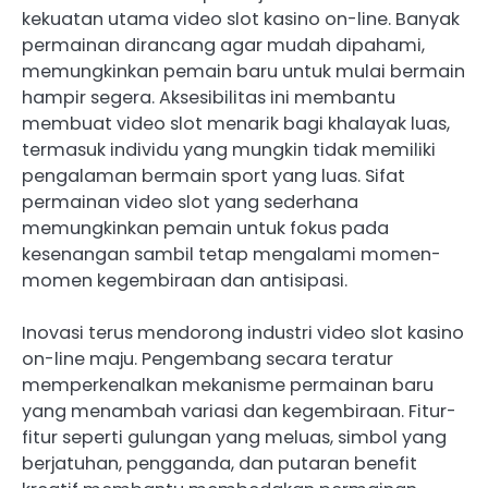
kekuatan utama video slot kasino on-line. Banyak
permainan dirancang agar mudah dipahami,
memungkinkan pemain baru untuk mulai bermain
hampir segera. Aksesibilitas ini membantu
membuat video slot menarik bagi khalayak luas,
termasuk individu yang mungkin tidak memiliki
pengalaman bermain sport yang luas. Sifat
permainan video slot yang sederhana
memungkinkan pemain untuk fokus pada
kesenangan sambil tetap mengalami momen-
momen kegembiraan dan antisipasi.
Inovasi terus mendorong industri video slot kasino
on-line maju. Pengembang secara teratur
memperkenalkan mekanisme permainan baru
yang menambah variasi dan kegembiraan. Fitur-
fitur seperti gulungan yang meluas, simbol yang
berjatuhan, pengganda, dan putaran benefit