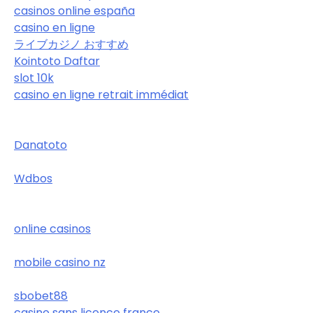
casinos online españa
casino en ligne
ライブカジノ おすすめ
Kointoto Daftar
slot 10k
casino en ligne retrait immédiat
Danatoto
Wdbos
online casinos
mobile casino nz
sbobet88
casino sans licence france