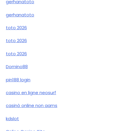
gerhanatoto
gerhanatoto
toto 2026
toto 2026
toto 2026
Domino88
pin188 login
casino en ligne neosurf
casinò online non aams
kdslot