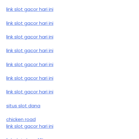
link slot gacor hari ini
link slot gacor hari ini
link slot gacor hari ini
link slot gacor hari ini
link slot gacor hari ini
link slot gacor hari ini
link slot gacor hari ini
situs slot dana
chicken road
link slot gacor hari ini