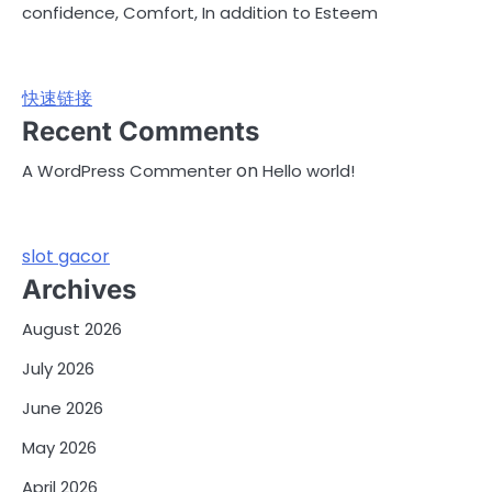
confidence, Comfort, In addition to Esteem
快速链接
Recent Comments
on
A WordPress Commenter
Hello world!
slot gacor
Archives
August 2026
July 2026
June 2026
May 2026
April 2026