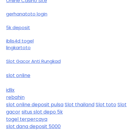
Online Casino Site
gerhanatoto login
5k deposit
iblis4d togel
lingkartoto
Slot Gacor Anti Rungkad
slot online
idlix
rebahin
slot online deposit pulsa
Slot thailand
Slot toto
Slot
gacor
situs slot depo 5k
togel terpercaya
slot dana deposit 5000