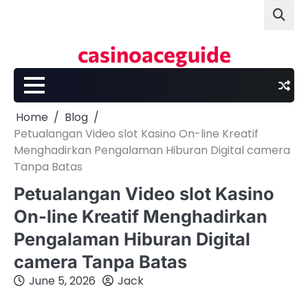
Skip
to
content
casinoaceguide
Home
Blog
Petualangan Video slot Kasino On-line Kreatif
Menghadirkan Pengalaman Hiburan Digital camera
Tanpa Batas
Petualangan Video slot Kasino
On-line Kreatif Menghadirkan
Pengalaman Hiburan Digital
camera Tanpa Batas
June 5, 2026
Jack