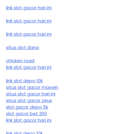
link slot gacor hari ini
link slot gacor hari ini
link slot gacor hari ini
situs slot dana
chicken road
link slot gacor hari ini
link slot depo 10k
situs slot gacor maxwin
situs slot gacor hari ini
situs slot gacor zeus
slot gacor depo 5k
slot gacor bet 200
link slot gacor hari ini
link slot depo 10k