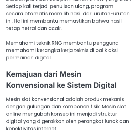
Setiap kali terjadi penulisan ulang, program
secara otomatis memilih hasil dari urutan-urutan
ini. Hal ini membantu memastikan bahwa hasil
tetap netral dan acak.
Memahami teknik RNG membantu pengguna
memahami kerangka kerja teknis di balik aksi
permainan digital.
Kemajuan dari Mesin
Konvensional ke Sistem Digital
Mesin slot konvensional adalah produk mekanis
dengan gulungan dan komponen fisik. Mesin slot
online mengubah konsep ini menjadi struktur
digital yang digerakkan oleh perangkat lunak dan
konektivitas internet.