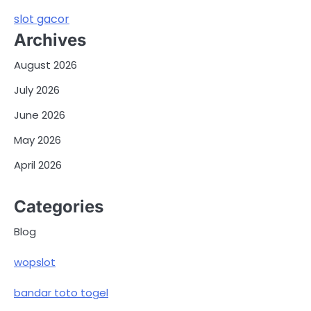
slot gacor
Archives
August 2026
July 2026
June 2026
May 2026
April 2026
Categories
Blog
wopslot
bandar toto togel