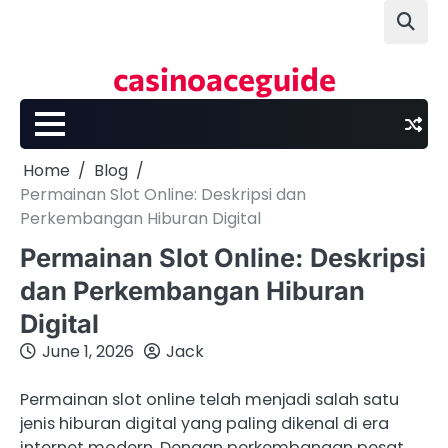
Skip
to
content
casinoaceguide
Home
Blog
Permainan Slot Online: Deskripsi dan
Perkembangan Hiburan Digital
Permainan Slot Online: Deskripsi
dan Perkembangan Hiburan
Digital
June 1, 2026
Jack
Permainan slot online telah menjadi salah satu
jenis hiburan digital yang paling dikenal di era
internet modern. Dengan perkembangan pesat