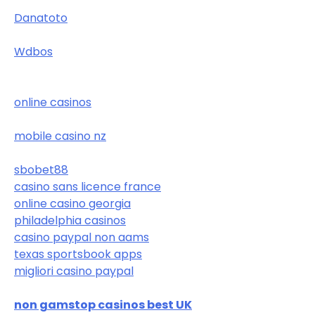
Danatoto
Wdbos
online casinos
mobile casino nz
sbobet88
casino sans licence france
online casino georgia
philadelphia casinos
casino paypal non aams
texas sportsbook apps
migliori casino paypal
non gamstop casinos best UK