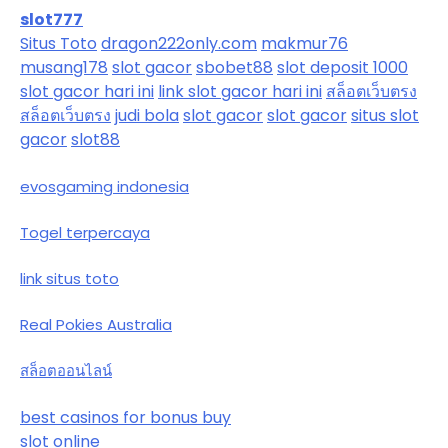
slot777
Situs Toto
dragon222only.com
makmur76
musang178
slot gacor
sbobet88
slot deposit 1000
slot gacor hari ini
link slot gacor hari ini
สล็อตเว็บตรง
สล็อตเว็บตรง
judi bola
slot gacor
slot gacor
situs slot
gacor
slot88
evosgaming indonesia
Togel terpercaya
link situs toto
Real Pokies Australia
สล็อตออนไลน์
best casinos for bonus buy
slot online