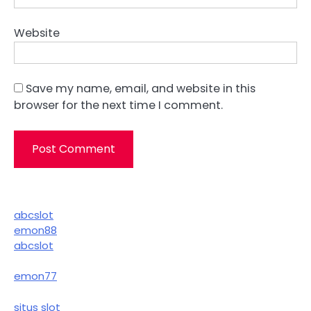
Website
Save my name, email, and website in this
browser for the next time I comment.
abcslot
emon88
abcslot
emon77
situs slot