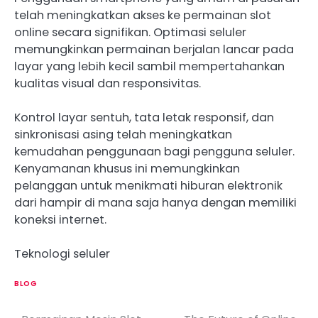
telah meningkatkan akses ke permainan slot
online secara signifikan. Optimasi seluler
memungkinkan permainan berjalan lancar pada
layar yang lebih kecil sambil mempertahankan
kualitas visual dan responsivitas.
Kontrol layar sentuh, tata letak responsif, dan
sinkronisasi asing telah meningkatkan
kemudahan penggunaan bagi pengguna seluler.
Kenyamanan khusus ini memungkinkan
pelanggan untuk menikmati hiburan elektronik
dari hampir di mana saja hanya dengan memiliki
koneksi internet.
Teknologi seluler
BLOG