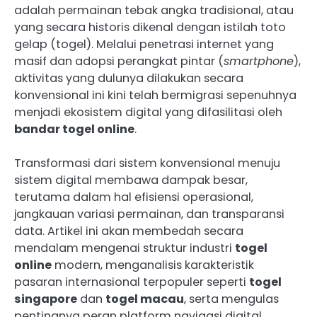
adalah permainan tebak angka tradisional, atau
yang secara historis dikenal dengan istilah toto
gelap (togel). Melalui penetrasi internet yang
masif dan adopsi perangkat pintar (
smartphone
),
aktivitas yang dulunya dilakukan secara
konvensional ini kini telah bermigrasi sepenuhnya
menjadi ekosistem digital yang difasilitasi oleh
bandar togel online
.
Transformasi dari sistem konvensional menuju
sistem digital membawa dampak besar,
terutama dalam hal efisiensi operasional,
jangkauan variasi permainan, dan transparansi
data. Artikel ini akan membedah secara
mendalam mengenai struktur industri
togel
online
modern, menganalisis karakteristik
pasaran internasional terpopuler seperti
togel
singapore
dan
togel macau
, serta mengulas
pentingnya peran platform navigasi digital