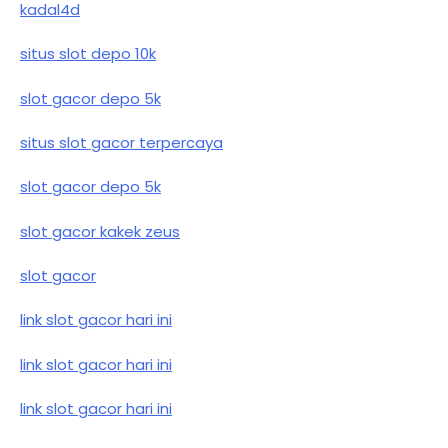
kadal4d
situs slot depo 10k
slot gacor depo 5k
situs slot gacor terpercaya
slot gacor depo 5k
slot gacor kakek zeus
slot gacor
link slot gacor hari ini
link slot gacor hari ini
link slot gacor hari ini