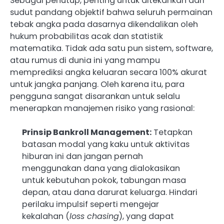
Sebagai penutup, penting untuk ditekankan dari
sudut pandang objektif bahwa seluruh permainan
tebak angka pada dasarnya dikendalikan oleh
hukum probabilitas acak dan statistik
matematika. Tidak ada satu pun sistem, software,
atau rumus di dunia ini yang mampu
memprediksi angka keluaran secara 100% akurat
untuk jangka panjang. Oleh karena itu, para
pengguna sangat disarankan untuk selalu
menerapkan manajemen risiko yang rasional:
Prinsip Bankroll Management:
Tetapkan
batasan modal yang kaku untuk aktivitas
hiburan ini dan jangan pernah
menggunakan dana yang dialokasikan
untuk kebutuhan pokok, tabungan masa
depan, atau dana darurat keluarga. Hindari
perilaku impulsif seperti mengejar
kekalahan (
loss chasing
), yang dapat