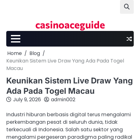
Skip
to
content
casinoaceguide
Home
Blog
Keunikan Sistem Live Draw Yang Ada Pada Togel
Macau
Keunikan Sistem Live Draw Yang
Ada Pada Togel Macau
July 9, 2026
admin002
Industri hiburan berbasis digital terus mengalami
perkembangan pesat di seluruh dunia, tidak
terkecuali di Indonesia. Salah satu sektor yang
mengalami pergeseran paradigma paling radikal