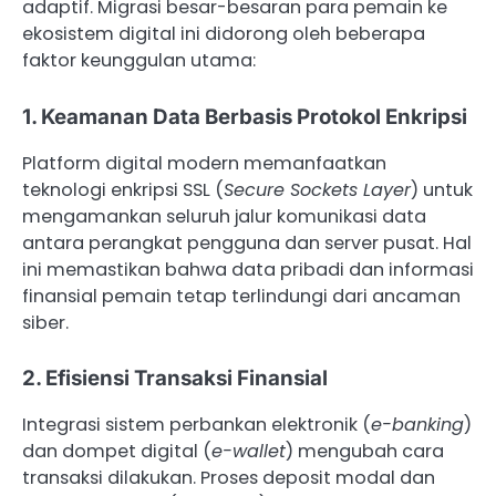
adaptif. Migrasi besar-besaran para pemain ke
ekosistem digital ini didorong oleh beberapa
faktor keunggulan utama:
1. Keamanan Data Berbasis Protokol Enkripsi
Platform digital modern memanfaatkan
teknologi enkripsi SSL (
Secure Sockets Layer
) untuk
mengamankan seluruh jalur komunikasi data
antara perangkat pengguna dan server pusat. Hal
ini memastikan bahwa data pribadi dan informasi
finansial pemain tetap terlindungi dari ancaman
siber.
2. Efisiensi Transaksi Finansial
Integrasi sistem perbankan elektronik (
e-banking
)
dan dompet digital (
e-wallet
) mengubah cara
transaksi dilakukan. Proses deposit modal dan