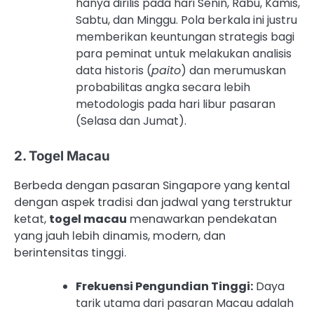
hanya dirilis pada hari Senin, Rabu, Kamis,
Sabtu, dan Minggu. Pola berkala ini justru
memberikan keuntungan strategis bagi
para peminat untuk melakukan analisis
data historis (
paito
) dan merumuskan
probabilitas angka secara lebih
metodologis pada hari libur pasaran
(Selasa dan Jumat).
2. Togel Macau
Berbeda dengan pasaran Singapore yang kental
dengan aspek tradisi dan jadwal yang terstruktur
ketat,
togel macau
menawarkan pendekatan
yang jauh lebih dinamis, modern, dan
berintensitas tinggi.
Frekuensi Pengundian Tinggi:
Daya
tarik utama dari pasaran Macau adalah