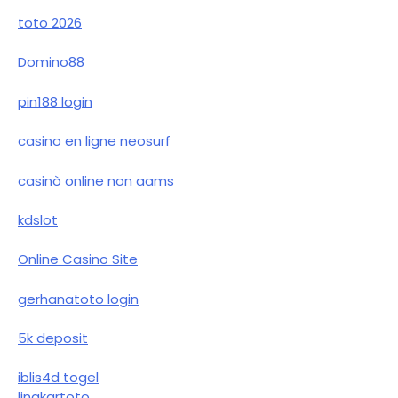
toto 2026
Domino88
pin188 login
casino en ligne neosurf
casinò online non aams
kdslot
Online Casino Site
gerhanatoto login
5k deposit
iblis4d togel
lingkartoto