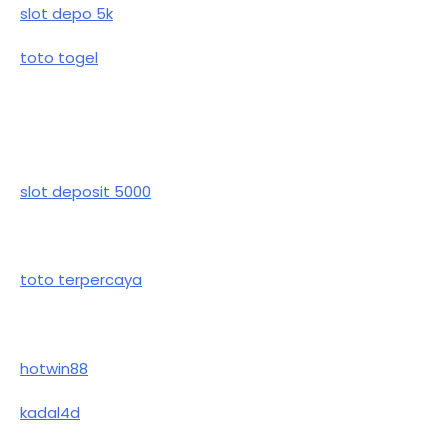
slot depo 5k
toto togel
slot deposit 5000
toto terpercaya
hotwin88
kadal4d