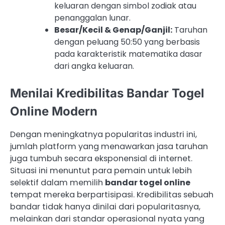
keluaran dengan simbol zodiak atau
penanggalan lunar.
Besar/Kecil & Genap/Ganjil:
Taruhan
dengan peluang 50:50 yang berbasis
pada karakteristik matematika dasar
dari angka keluaran.
Menilai Kredibilitas Bandar Togel
Online Modern
Dengan meningkatnya popularitas industri ini,
jumlah platform yang menawarkan jasa taruhan
juga tumbuh secara eksponensial di internet.
Situasi ini menuntut para pemain untuk lebih
selektif dalam memilih
bandar togel online
tempat mereka berpartisipasi. Kredibilitas sebuah
bandar tidak hanya dinilai dari popularitasnya,
melainkan dari standar operasional nyata yang