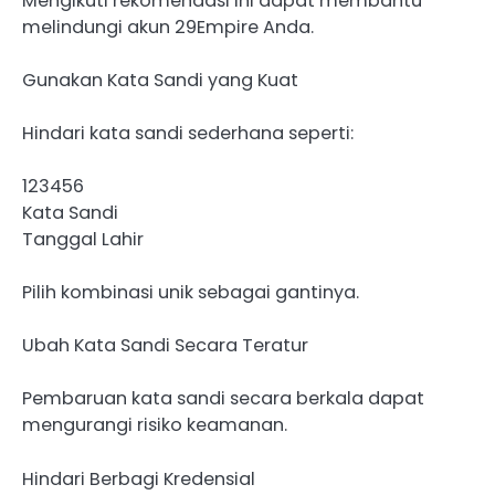
Mengikuti rekomendasi ini dapat membantu
melindungi akun 29Empire Anda.
Gunakan Kata Sandi yang Kuat
Hindari kata sandi sederhana seperti:
123456
Kata Sandi
Tanggal Lahir
Pilih kombinasi unik sebagai gantinya.
Ubah Kata Sandi Secara Teratur
Pembaruan kata sandi secara berkala dapat
mengurangi risiko keamanan.
Hindari Berbagi Kredensial