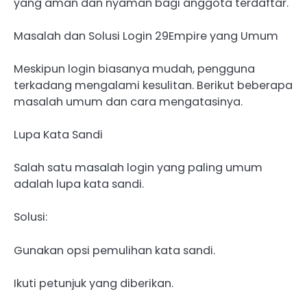
yang aman dan nyaman bagi anggota terdaftar.
Masalah dan Solusi Login 29Empire yang Umum
Meskipun login biasanya mudah, pengguna
terkadang mengalami kesulitan. Berikut beberapa
masalah umum dan cara mengatasinya.
Lupa Kata Sandi
Salah satu masalah login yang paling umum
adalah lupa kata sandi.
Solusi:
Gunakan opsi pemulihan kata sandi.
Ikuti petunjuk yang diberikan.