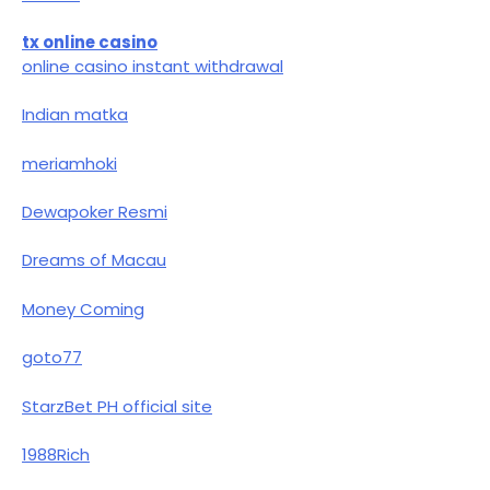
tx online casino
online casino instant withdrawal
Indian matka
meriamhoki
Dewapoker Resmi
Dreams of Macau
Money Coming
goto77
StarzBet PH official site
1988Rich