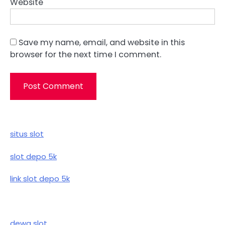
Website
Save my name, email, and website in this
browser for the next time I comment.
situs slot
slot depo 5k
link slot depo 5k
dewa slot