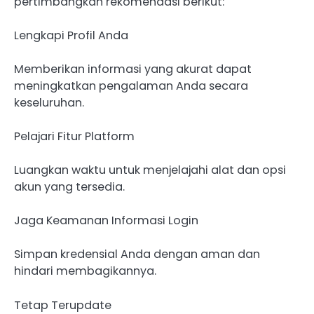
pertimbangkan rekomendasi berikut:
Lengkapi Profil Anda
Memberikan informasi yang akurat dapat
meningkatkan pengalaman Anda secara
keseluruhan.
Pelajari Fitur Platform
Luangkan waktu untuk menjelajahi alat dan opsi
akun yang tersedia.
Jaga Keamanan Informasi Login
Simpan kredensial Anda dengan aman dan
hindari membagikannya.
Tetap Terupdate