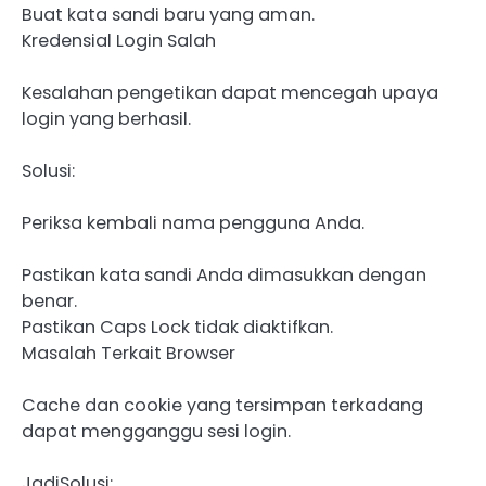
Buat kata sandi baru yang aman.
Kredensial Login Salah
Kesalahan pengetikan dapat mencegah upaya
login yang berhasil.
Solusi:
Periksa kembali nama pengguna Anda.
Pastikan kata sandi Anda dimasukkan dengan
benar.
Pastikan Caps Lock tidak diaktifkan.
Masalah Terkait Browser
Cache dan cookie yang tersimpan terkadang
dapat mengganggu sesi login.
JadiSolusi: