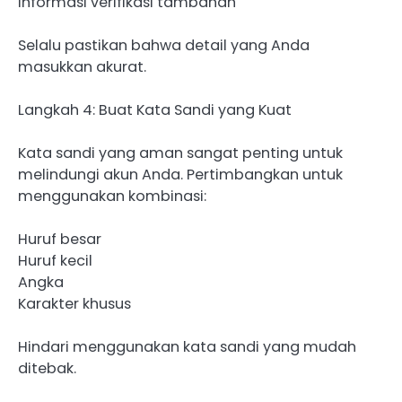
Informasi verifikasi tambahan
Selalu pastikan bahwa detail yang Anda
masukkan akurat.
Langkah 4: Buat Kata Sandi yang Kuat
Kata sandi yang aman sangat penting untuk
melindungi akun Anda. Pertimbangkan untuk
menggunakan kombinasi:
Huruf besar
Huruf kecil
Angka
Karakter khusus
Hindari menggunakan kata sandi yang mudah
ditebak.