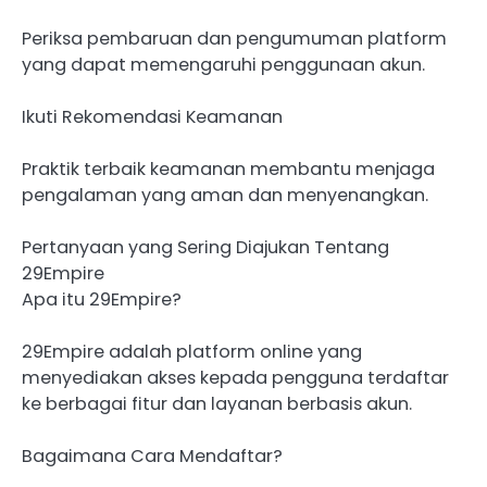
Periksa pembaruan dan pengumuman platform
yang dapat memengaruhi penggunaan akun.
Ikuti Rekomendasi Keamanan
Praktik terbaik keamanan membantu menjaga
pengalaman yang aman dan menyenangkan.
Pertanyaan yang Sering Diajukan Tentang
29Empire
Apa itu 29Empire?
29Empire adalah platform online yang
menyediakan akses kepada pengguna terdaftar
ke berbagai fitur dan layanan berbasis akun.
Bagaimana Cara Mendaftar?