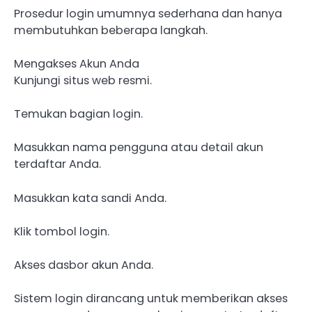
Prosedur login umumnya sederhana dan hanya
membutuhkan beberapa langkah.
Mengakses Akun Anda
Kunjungi situs web resmi.
Temukan bagian login.
Masukkan nama pengguna atau detail akun
terdaftar Anda.
Masukkan kata sandi Anda.
Klik tombol login.
Akses dasbor akun Anda.
Sistem login dirancang untuk memberikan akses