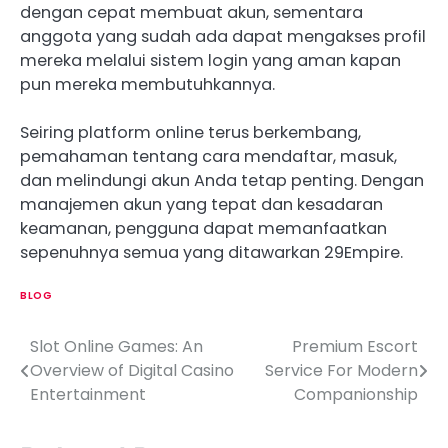
dengan cepat membuat akun, sementara
anggota yang sudah ada dapat mengakses profil
mereka melalui sistem login yang aman kapan
pun mereka membutuhkannya.
Seiring platform online terus berkembang,
pemahaman tentang cara mendaftar, masuk,
dan melindungi akun Anda tetap penting. Dengan
manajemen akun yang tepat dan kesadaran
keamanan, pengguna dapat memanfaatkan
sepenuhnya semua yang ditawarkan 29Empire.
BLOG
Slot Online Games: An
Premium Escort
P
Overview of Digital Casino
Service For Modern
o
Entertainment
Companionship
s