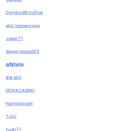
Domino88 Daftar
slot terpercaya
Joker77
Akses Naga303
afktoto
link slot
DEWACASINO
humastogel
Toto
tuah77