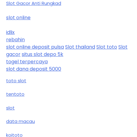
Slot Gacor Anti Rungkad
slot online
idlix
rebahin
slot online deposit pulsa
Slot thailand
Slot toto
Slot
gacor
situs slot depo 5k
togel terpercaya
slot dana deposit 5000
toto slot
tentoto
slot
data macau
koitoto