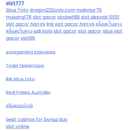
slot777
Situs Toto
dragon222only.com
makmur76
musang178
slot gacor
sbobet88
slot deposit 1000
slot gacor hari ini
link slot gacor hari ini
สล็อตเว็บตรง
สล็อตเว็บตรง
judi bola
slot gacor
slot gacor
situs slot
gacor
slot88
evosgaming indonesia
Togel terpercaya
link situs toto
Real Pokies Australia
สล็อตออนไลน์
best casinos for bonus buy
slot online