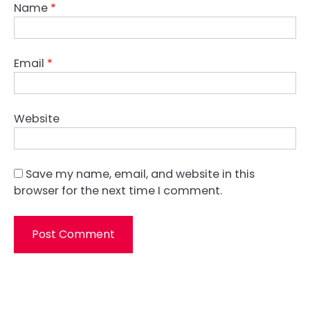
Name
*
Email
*
Website
Save my name, email, and website in this
browser for the next time I comment.