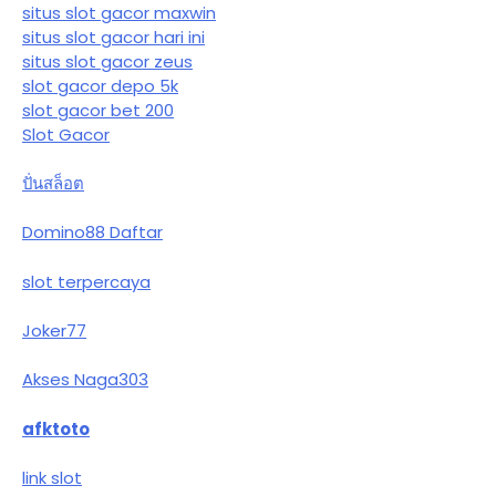
situs slot gacor maxwin
situs slot gacor hari ini
situs slot gacor zeus
slot gacor depo 5k
slot gacor bet 200
Slot Gacor
ปั่นสล็อต
Domino88 Daftar
slot terpercaya
Joker77
Akses Naga303
afktoto
link slot