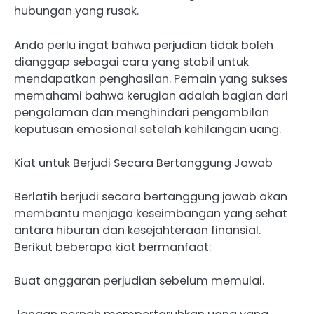
hubungan yang rusak.
Anda perlu ingat bahwa perjudian tidak boleh
dianggap sebagai cara yang stabil untuk
mendapatkan penghasilan. Pemain yang sukses
memahami bahwa kerugian adalah bagian dari
pengalaman dan menghindari pengambilan
keputusan emosional setelah kehilangan uang.
Kiat untuk Berjudi Secara Bertanggung Jawab
Berlatih berjudi secara bertanggung jawab akan
membantu menjaga keseimbangan yang sehat
antara hiburan dan kesejahteraan finansial.
Berikut beberapa kiat bermanfaat:
Buat anggaran perjudian sebelum memulai.