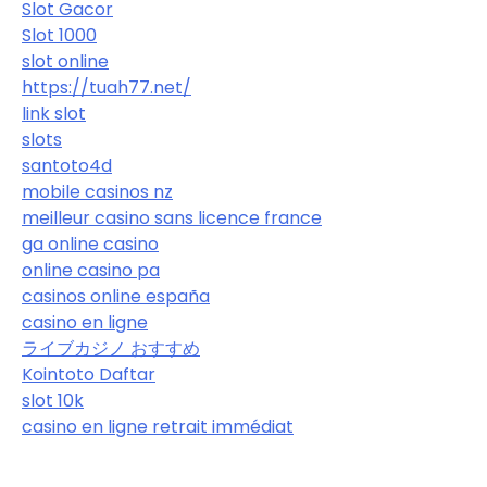
Slot Gacor
Slot 1000
slot online
https://tuah77.net/
link slot
slots
santoto4d
mobile casinos nz
meilleur casino sans licence france
ga online casino
online casino pa
casinos online españa
casino en ligne
ライブカジノ おすすめ
Kointoto Daftar
slot 10k
casino en ligne retrait immédiat