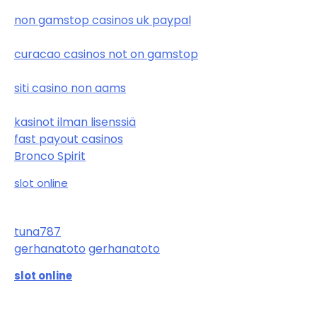
non gamstop casinos uk paypal
curacao casinos not on gamstop
siti casino non aams
kasinot ilman lisenssiä
fast payout casinos
Bronco Spirit
slot online
tuna787
gerhanatoto
gerhanatoto
slot online