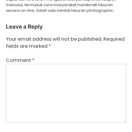
manusia, termasuk cara masyarakat menikmati hiburan
secara on-line. Salah satu bentuk hiburan photographic…
Leave a Reply
Your email address will not be published.
Required
fields are marked
*
Comment
*