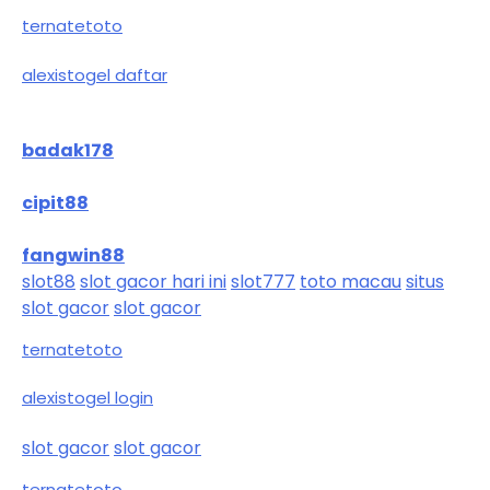
ternatetoto
alexistogel daftar
badak178
cipit88
fangwin88
slot88
slot gacor hari ini
slot777
toto macau
situs
slot gacor
slot gacor
ternatetoto
alexistogel login
slot gacor
slot gacor
ternatetoto