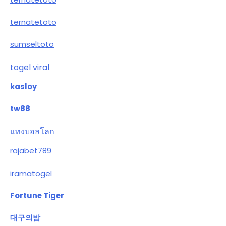
ternatetoto
sumseltoto
togel viral
kasloy
tw88
แทงบอลโลก
rajabet789
iramatogel
Fortune Tiger
대구의밤