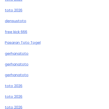
toto 2026
densustoto
free kick 666
Pasaran Toto Togel
gerhanatoto
gerhanatoto
gerhanatoto
toto 2026
toto 2026
toto 2026