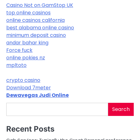
Casino Not on GamStop UK
top online casinos
online casinos california
best alabama online casino
minimum deposit casino
andar bahar king
Force fuck
online pokies nz
mpltoto
crypto casino
Download 7meter
Dewavegas Judi Online
Search
Recent Posts