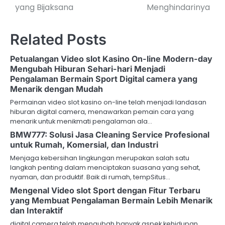
o
yang Bijaksana
Menghindarinya
s
Related Posts
t
n
Petualangan Video slot Kasino On-line Modern-day
Mengubah Hiburan Sehari-hari Menjadi
a
Pengalaman Bermain Sport Digital camera yang
Menarik dengan Mudah
v
Permainan video slot kasino on-line telah menjadi landasan
i
hiburan digital camera, menawarkan pemain cara yang
menarik untuk menikmati pengalaman ala…
g
BMW777: Solusi Jasa Cleaning Service Profesional
untuk Rumah, Komersial, dan Industri
a
Menjaga kebersihan lingkungan merupakan salah satu
t
langkah penting dalam menciptakan suasana yang sehat,
nyaman, dan produktif. Baik di rumah, tempSitus…
i
Mengenal Video slot Sport dengan Fitur Terbaru
o
yang Membuat Pengalaman Bermain Lebih Menarik
dan Interaktif
n
digital camera telah mengubah banyak aspek kehidupan