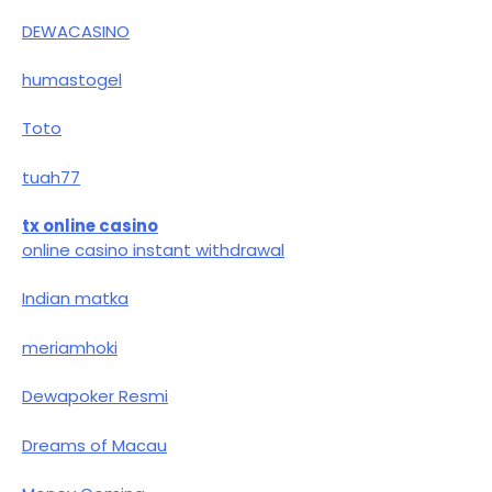
DEWACASINO
humastogel
Toto
tuah77
tx online casino
online casino instant withdrawal
Indian matka
meriamhoki
Dewapoker Resmi
Dreams of Macau