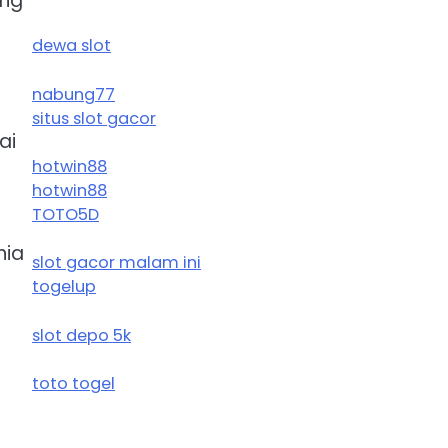
ing
dewa slot
nabung77
situs slot gacor
ai
hotwin88
hotwin88
TOTO5D
nia
slot gacor malam ini
togelup
slot depo 5k
toto togel
s