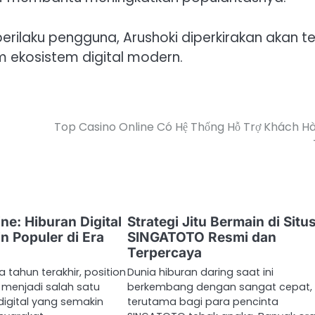
erilaku pengguna, Arushoki diperkirakan akan te
m ekosistem digital modern.
Top Casino Online Có Hệ Thống Hỗ Trợ Khách H
ine: Hiburan Digital
Strategi Jitu Bermain di Situ
n Populer di Era
SINGATOTO Resmi dan
Terpercaya
tahun terakhir, position
Dunia hiburan daring saat ini
h menjadi salah satu
berkembang dengan sangat cepat,
digital yang semakin
terutama bagi para pencinta