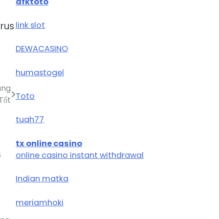
afktoto
rus
link slot
DEWACASINO
humastogel
àng
Toto
Tốt
tuah77
tx online casino
s
online casino instant withdrawal
Indian matka
meriamhoki