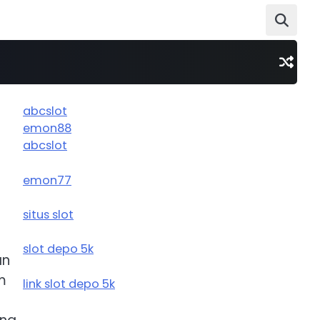
abcslot
emon88
abcslot
emon77
situs slot
slot depo 5k
an
m
link slot depo 5k