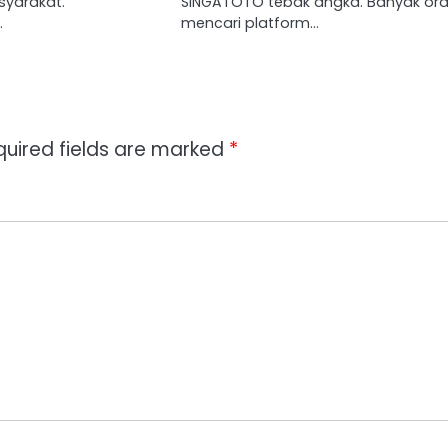
syarakat.
SINGATOTO tebak angka. Banyak or
…
mencari platform…
quired fields are marked
*