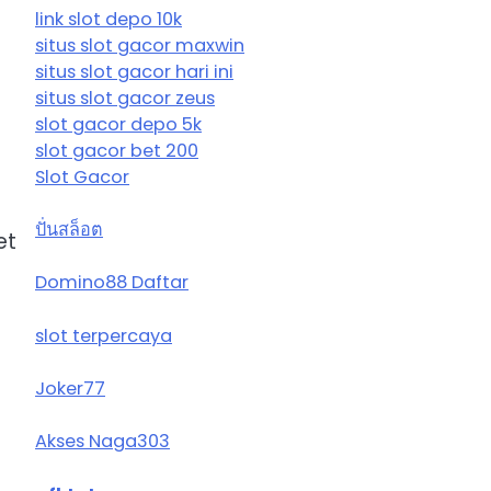
link slot depo 10k
situs slot gacor maxwin
situs slot gacor hari ini
situs slot gacor zeus
slot gacor depo 5k
slot gacor bet 200
Slot Gacor
ปั่นสล็อต
et
Domino88 Daftar
slot terpercaya
Joker77
Akses Naga303