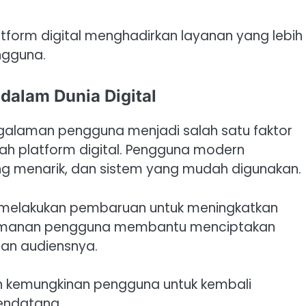
form digital menghadirkan layanan yang lebih
ngguna.
alam Dunia Digital
galaman pengguna menjadi salah satu faktor
h platform digital. Pengguna modern
ng menarik, dan sistem yang mudah digunakan.
s melakukan pembaruan untuk meningkatkan
nyamanan pengguna membantu menciptakan
dan audiensnya.
n kemungkinan pengguna untuk kembali
endatang.