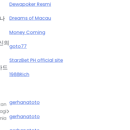
Dewapoker Resmi
구나
Dreams of Macau
Money Coming
자신의
goto77
StarzBet PH official site
카드
1988Rich
gerhanatoto
kan
agi
gerhanatoto
nia