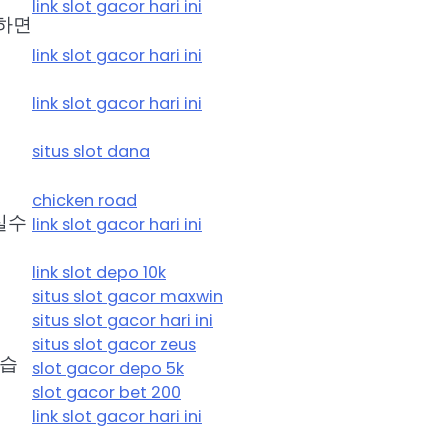
link slot gacor hari ini
중하면
link slot gacor hari ini
link slot gacor hari ini
situs slot dana
chicken road
실수
link slot gacor hari ini
link slot depo 10k
situs slot gacor maxwin
situs slot gacor hari ini
situs slot gacor zeus
좋습
slot gacor depo 5k
slot gacor bet 200
link slot gacor hari ini