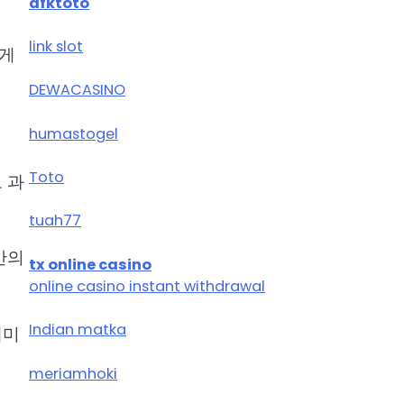
afktoto
link slot
르게
DEWACASINO
humastogel
Toto
 과
tuah77
만의
tx online casino
online casino instant withdrawal
Indian matka
재미
meriamhoki