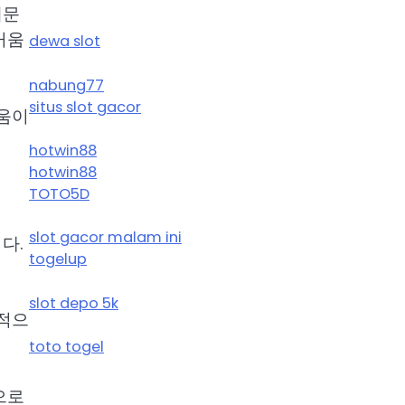
때문
거움
dewa slot
nabung77
situs slot gacor
움이
hotwin88
hotwin88
TOTO5D
slot gacor malam ini
다.
togelup
slot depo 5k
략적으
toto togel
으로