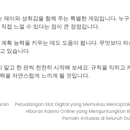
 재미와 성취감을 함께 주는 특별한 게임입니다. 누
 직접 느낄 수 있다는 점이 큰 장점입니다.
 계획 능력을 키우는 데도 도움이 됩니다. 무엇보다 
고 있습니다.
말고 한 판씩 천천히 시작해 보세요. 규칙을 익히고 
력을 자연스럽게 느끼게 될 것입니다.
uran
Petualangan Slot Digital yang Memukau Mencipta
Hiburan Kasino Online yang Menguntungkan B
Pemain Antusias di Seluruh Du