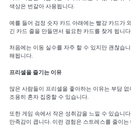
색상은 번갈아 사용됩니다.
예를 들어 검정 숫자 카드 아래에는 빨강 카드가 
긴 카드 줄을 만들면서 필요한 카드를 찾게 됩니다
처음에는 이동 실수를 자주 할 수 있지만 괜찮습니
해됩니다.
프리셀을 즐기는 이유
많은 사람들이 프리셀을 좋아하는 이유는 부담 없이
조용히 혼자 집중할 수 있습니다.
또한 게임 속에서 작은 성취감을 느낄 수 있습니다
만족감이 큽니다. 이런 경험은 스트레스를 줄이는 