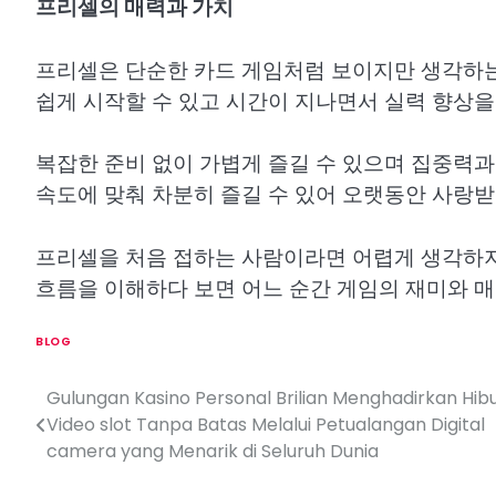
프리셀의 매력과 가치
프리셀은 단순한 카드 게임처럼 보이지만 생각하는
쉽게 시작할 수 있고 시간이 지나면서 실력 향상을
복잡한 준비 없이 가볍게 즐길 수 있으며 집중력과
속도에 맞춰 차분히 즐길 수 있어 오랫동안 사랑받
프리셀을 처음 접하는 사람이라면 어렵게 생각하지 
흐름을 이해하다 보면 어느 순간 게임의 재미와 매
BLOG
Gulungan Kasino Personal Brilian Menghadirkan Hib
P
Video slot Tanpa Batas Melalui Petualangan Digital
o
camera yang Menarik di Seluruh Dunia
s