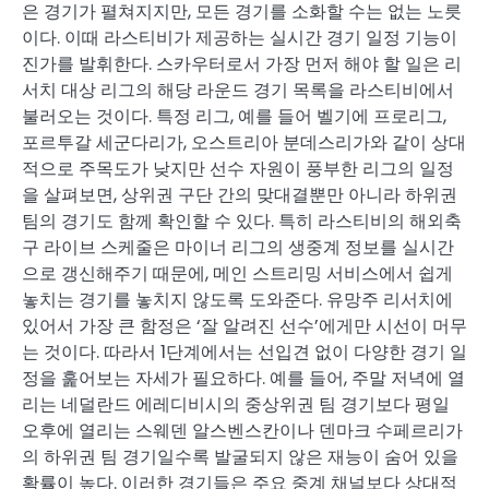
은 경기가 펼쳐지지만, 모든 경기를 소화할 수는 없는 노릇
이다. 이때 라스티비가 제공하는 실시간 경기 일정 기능이
진가를 발휘한다. 스카우터로서 가장 먼저 해야 할 일은 리
서치 대상 리그의 해당 라운드 경기 목록을 라스티비에서
불러오는 것이다. 특정 리그, 예를 들어 벨기에 프로리그,
포르투갈 세군다리가, 오스트리아 분데스리가와 같이 상대
적으로 주목도가 낮지만 선수 자원이 풍부한 리그의 일정
을 살펴보면, 상위권 구단 간의 맞대결뿐만 아니라 하위권
팀의 경기도 함께 확인할 수 있다. 특히 라스티비의 해외축
구 라이브 스케줄은 마이너 리그의 생중계 정보를 실시간
으로 갱신해주기 때문에, 메인 스트리밍 서비스에서 쉽게
놓치는 경기를 놓치지 않도록 도와준다. 유망주 리서치에
있어서 가장 큰 함정은 ‘잘 알려진 선수’에게만 시선이 머무
는 것이다. 따라서 1단계에서는 선입견 없이 다양한 경기 일
정을 훑어보는 자세가 필요하다. 예를 들어, 주말 저녁에 열
리는 네덜란드 에레디비시의 중상위권 팀 경기보다 평일
오후에 열리는 스웨덴 알스벤스칸이나 덴마크 수페르리가
의 하위권 팀 경기일수록 발굴되지 않은 재능이 숨어 있을
확률이 높다. 이러한 경기들은 주요 중계 채널보다 상대적