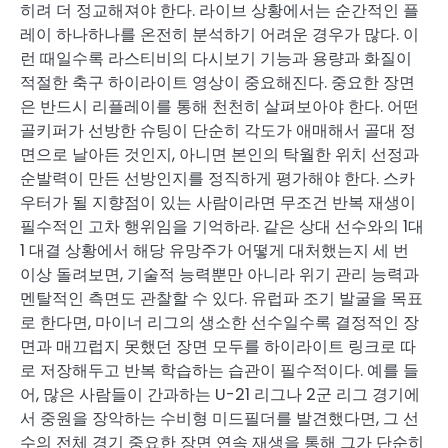
히려 더 정교해져야 한다. 라이브 상황에서는 순간적인 플
레이 하나하나를 온전히 분석하기 어려운 경우가 많다. 이
런 때일수록 라스티비의 다시보기 기능과 용량과 화질이
적절한 축구 하이라이트 영상이 중요해진다. 중요한 장면
은 반드시 리플레이를 통해 천천히 살펴보아야 한다. 어떤
골키퍼가 선방한 슈팅이 단순히 각도가 애매해서 골대 정
면으로 날아든 것인지, 아니면 본인의 탁월한 위치 선정과
순발력이 만든 선방인지를 정직하게 평가해야 한다. 스카
우터가 될 지향점이 있는 사람이라면 무조건 반복 재생이
필수적인 고차 행위임을 기억하라. 같은 상대 선수와의 1대
1 대결 상황에서 해당 유망주가 어떻게 대처했는지 세 번
이상 돌려보면, 기술적 능력뿐만 아니라 위기 관리 능력과
멘탈적인 측면도 관찰할 수 있다. 유럽파 조기 발굴을 목표
로 한다면, 마이너 리그의 생소한 선수일수록 결정적인 장
면과 매끄럽지 못했던 장면 모두를 하이라이트 링크로 따
로 저장해두고 반복 학습하는 습관이 필수적이다. 예를 들
어, 많은 사람들이 간과하는 U-21 리그나 2군 리그 경기에
서 중원을 장악하는 수비형 미드필더를 발견했다면, 그 선
수의 전체 경기 중요한 장면 연속 재생을 통해 그가 단순히