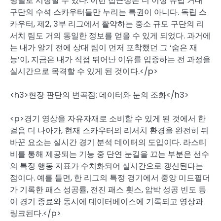
병렬로 시청할 수 있다. 이런 접근성은 더 이상 유럽 거대
구단의 수석 스카우터들만 누리는 특권이 아니다. 독립 스
카우터, 제2, 3부 리그에서 활약하는 중소 규모 구단의 리
서치 팀도 거의 동일한 정보를 얻을 수 있게 되었다. 과거에
는 내가 알기 전에 상대 팀이 먼저 포착했던 그 ‘숨은 재
능’이, 지금은 내가 직접 뛰어난 이유를 입증하는 전 과정을
실시간으로 목격할 수 있게 된 것이다.</p>
<h3>현장 판단의 변곡점: 데이터와 눈의 조화</h3>
<p>경기 영상을 자유자재로 소비할 수 있게 된 것에서 한
걸음 더 나아가, 현재 스카우터의 리서치 환경을 완전히 뒤
바꾼 요소는 실시간 경기 분석 데이터의 도입이다. 라스티
비를 통해 제공되는 기능 중 단연 눈길을 끄는 부분은 선수
의 특정 행동 지표가 수치화되어 실시간으로 갱신된다는
점이다. 예를 들면, 한 리그의 특정 경기에서 중앙 미드필더
가 기록한 패스 성공률, 전진 패스 횟스, 압박 성공 빈도 등
이 경기 종료와 동시에 데이터베이스에 기록되고 영상과
링크된다.</p>