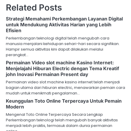
Related Posts
t
n
Strategi Memahami Perkembangan Layanan Digital
untuk Mendukung Aktivitas Harian yang Lebih
a
Efisien
v
Perkembangan teknologi digital telah mengubah cara
manusia menjalani kehidupan sehari-hari secara signifikan.
i
Hampir semua aktivitas kini dapat dilakukan melalui
perangkat…
g
Permainan Video slot machine Kasino Internet:
Menjelajahi Hiburan Electric dengan Tema Kreatif
a
john Inovasi Permainan Present day
t
Permainan video slot machine kasino internet telah menjadi
bagian utama dari hiburan electric, menawarkan pemain cara
i
mudah untuk menikmati pengalaman…
Keunggulan Toto Online Terpercaya Untuk Pemain
o
Modern
n
Mengenal Toto Online Terpercaya Secara Lengkap
Perkembangan teknologi telah mengubah banyak aktivitas
menjadi lebih praktis, termasuk dalam dunia permainan