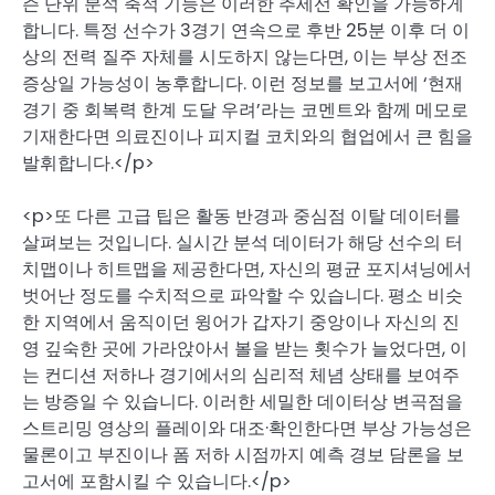
즌 단위 분석 축적 기능은 이러한 추세선 확인을 가능하게
합니다. 특정 선수가 3경기 연속으로 후반 25분 이후 더 이
상의 전력 질주 자체를 시도하지 않는다면, 이는 부상 전조
증상일 가능성이 농후합니다. 이런 정보를 보고서에 ‘현재
경기 중 회복력 한계 도달 우려’라는 코멘트와 함께 메모로
기재한다면 의료진이나 피지컬 코치와의 협업에서 큰 힘을
발휘합니다.</p>
<p>또 다른 고급 팁은 활동 반경과 중심점 이탈 데이터를
살펴보는 것입니다. 실시간 분석 데이터가 해당 선수의 터
치맵이나 히트맵을 제공한다면, 자신의 평균 포지셔닝에서
벗어난 정도를 수치적으로 파악할 수 있습니다. 평소 비슷
한 지역에서 움직이던 윙어가 갑자기 중앙이나 자신의 진
영 깊숙한 곳에 가라앉아서 볼을 받는 횟수가 늘었다면, 이
는 컨디션 저하나 경기에서의 심리적 체념 상태를 보여주
는 방증일 수 있습니다. 이러한 세밀한 데이터상 변곡점을
스트리밍 영상의 플레이와 대조·확인한다면 부상 가능성은
물론이고 부진이나 폼 저하 시점까지 예측 경보 담론을 보
고서에 포함시킬 수 있습니다.</p>