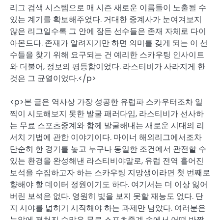
리그 검색 시스템으로 매 시즌 새로운 이름들이 노출될 수
있는 계기를 확보해주었다. 거대한 중계사가 눈여겨보지
않은 리그일수록 그 안에 잠든 선수들은 존재 자체로 다이
아몬드다. 존재가 알려지기만 하면 의미를 갖게 되는 이 선
수들을 찾기 위해 요구되는 건 예리한 스카우팅 인사이트
와 더불어, 정보의 평등함이었다. 라스티비가 사라지게 한
것은 그 균열이었다.</p>
<p>본 글은 역사상 가장 성공한 유럽파 스카우터조차 일
찍이 시도해보지 못한 발굴 패러다임, 라스티비가 선사하
는 무료 스포츠중계와 함께 발굴해내는 새로운 시대의 리
서치 기법에 관한 이야기이다. 마이너 해외리그에서조차
단순히 한 경기를 놓고 누구나 동일한 조건에서 관전할 수
있는 환경을 완성해낸 라스티비야말로, 유럽 전역 흩어진
보석을 수집하고자 하는 스카우팅 지망생이라면 첫 번째로
향해야 할 데이터 정원이기도 하다. 여기서는 더 이상 잃어
버린 보석은 없다. 영원히 빛을 보지 못할 재능도 없다. 단
지 시야를 넓히기 시작해야 하는 과제만 남았다. 여러분은
눈앞에 펼쳐진 수많은 무료 스포츠중계 속에서 어떤 반짝